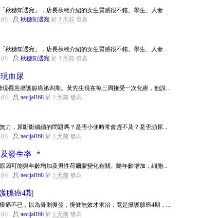
「秋穗知遇宛」，店長秋穗介紹的女生質感很不錯。學生、人妻...
(0)
秋穗知遇宛
於
3 天前
發表
「秋穗知遇宛」，店長秋穗介紹的女生質感很不錯。學生、人妻...
(0)
秋穗知遇宛
於
3 天前
發表
出現血尿
發現罹患攝護腺癌第四期。黃先生現在每三周接受一次化療，他說...
(0)
necijal168
於
3 天前
發表
無力，尿斷斷續續的問題嗎？是否小便時常會趕不及？是否頻尿...
(0)
necijal168
於
3 天前
發表
及發生率 *
原因可能與年齡增加及男性荷爾蒙變化有關。隨年齡增加，細胞...
(0)
necijal168
於
3 天前
發表
護腺癌4期
痠痛不已，以為骨刺復發，復健無效才求治，竟是攝護腺癌4期，...
(0)
necijal168
於
3 天前
發表