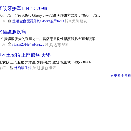
牙接單LINE：7098t
G：@tw7099，Gleezy：tw7098 ★聯絡方式賴：7098t，TG...
(0)
澄澄全台優質外約Gleezy搜尋tw23
於
6 天前
發表
的攝護腺疾病
性攝護腺肥大的選項之一。當病患因良性攝護腺肥大而出現嚴...
(0)
sidahe2016@jobraux.c
於
11 天前
發表
約台灣本土女孩 上門服務 大學
 上門服務 大學生 少婦 熟女 空姐 私密我TG搜sk38266 ...
 (0)
外約學生妹
於
11 天前
發表
» 更多主題