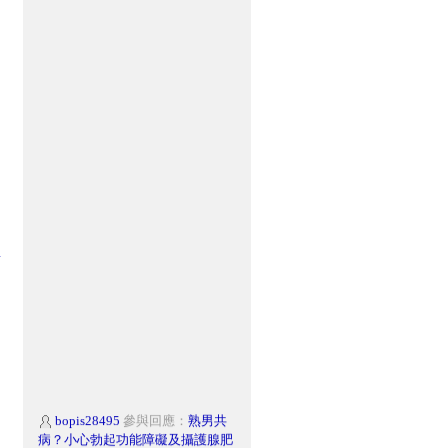
樹
bopis28495
參與回應：
熟男共
病？小心勃起功能障礙及攝護腺肥