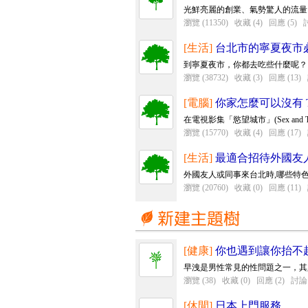
光鮮亮麗的創業、氣勢驚人的流量、
瀏覽 (11350)
收藏 (4)
回應 (5)
討
[生活]
台北市的寧夏夜市
到寧夏夜市，你都去吃些什麼呢？
瀏覽 (38732)
收藏 (3)
回應 (13)
[電腦]
你家怎麼可以沒有 TiV
在電視影集「慾望城市」(Sex and Th
瀏覽 (15770)
收藏 (4)
回應 (17)
[生活]
最適合招待外國友
外國友人或同事來台北時,哪些特色
瀏覽 (20760)
收藏 (0)
回應 (11)
[健康]
你也遇到讓你抬不
早洩是男性常見的性問題之一，其
瀏覽 (38)
收藏 (0)
回應 (2)
討論 
[休閒]
日本上門服務