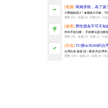
[電腦]
單媽求助，為了孩子咬
小夢鐘點情人* ★聯絡方式賴：7098t，T
瀏覽 (63)
收藏 (0)
回應 (0)
討論 
[健康]
男性朋友不可不知
外科手術治療： 手術療法是治療良
瀏覽 (98)
收藏 (0)
回應 (1)
討論 
[其他]
TG搜sk38266
台灣出差 旅遊 找一夜情 約台灣本土女孩
瀏覽 (109)
收藏 (0)
回應 (0)
討論