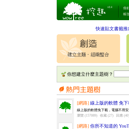
v0.4
你
帳
快速貼文書籤推
你想建立什麼主題樹？
[網路]
線上版的軟體 免下
線上版的軟體免下載，電腦不用安裝
瀏覽 (157089)
收藏 (27)
回應 (40
[網路]
你所不知道的 YouT