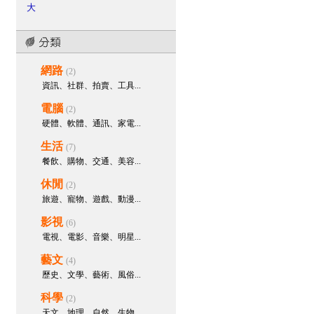
大
bopis28495
參與回應：
男性攝
護腺癌新式診斷方式 可提高準確度
bopis28495
參與回應：
破解
網路
「一夜多次」後的虛脫疲憊感！教
(2)
你如何透過精準營養與充血復原，
資訊、社群、拍賣、工具...
玩轉頂級二連擊！
電腦
(2)
bopis28495
參與回應：
天天久
硬體、軟體、通訊、家電...
坐上班，下半身血液大塞車？解鎖
深蹲與血管營養，打造海綿體充血
生活
(7)
的高速公路！
餐飲、購物、交通、美容...
bopis28495
參與回應：
四種改
休閒
(2)
善早洩方式降級敏感度，讓愛愛抬
旅遊、寵物、遊戲、動漫...
起頭
影視
(6)
bopis28495
建立主題樹：
你也
電視、電影、音樂、明星...
遇到讓你抬不起頭的症頭嗎
藝文
necijal168
參與回應：
液態果凍
(4)
威而鋼Kamagra助勃起增硬
歷史、文學、藝術、風俗...
necijal168
參與回應：
液態果凍
科學
(2)
威而鋼Kamagra助勃起增硬
天文、地理、自然、生物...