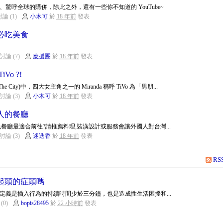
驚呼全球的購併，除此之外，還有一些你不知道的 YouTube~
論 (1)
小木可
於
18 年前
發表
必吃美食
討論 (7)
應援團
於
18 年前
發表
o ?!
e City)中，四大女主角之一的 Miranda 稱呼 TiVo 為「男朋...
討論 (3)
小木可
於
18 年前
發表
人的餐廳
餐廳最適合前往?請推薦料理,裝潢設計或服務會讓外國人對台灣...
討論 (3)
迷迭香
於
18 年前
發表
RS
起頭的症頭嗎
定義是插入行為的持續時間少於三分鐘，也是造成性生活困擾和...
(0)
bopis28495
於
22 小時前
發表