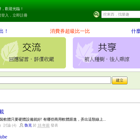
好，歡迎光臨！
號登入
．
立即註冊
出！
消費券超級比一比
什
載
軟體只要硬體設備就好! 有哪些商用軟體跟進，弄出這類線上...
)
討論 (4)
魯克
於
18 年前
發表
ube