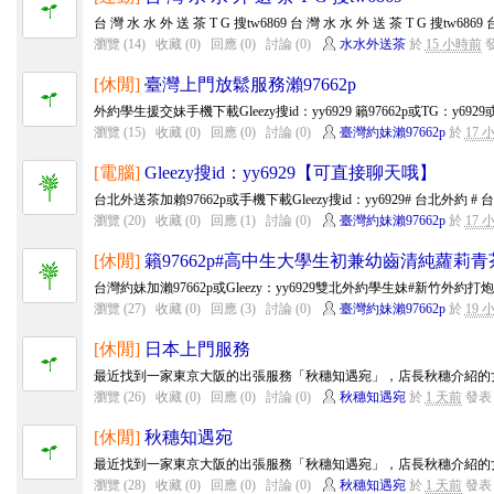
台 灣 水 水 外 送 茶 T G 搜tw6869 台 灣 水 水 外 送 茶 T G 搜tw6869 台
瀏覽 (14)
收藏 (0)
回應 (0)
討論 (0)
水水外送茶
於
15 小時前
[休閒]
臺灣上門放鬆服務瀨97662p
外約學生援交妹手機下載Gleezy搜id：yy6929 籟97662p或TG：y6929或手
瀏覽 (15)
收藏 (0)
回應 (0)
討論 (0)
臺灣約妹瀨97662p
於
17 
[電腦]
Gleezy搜id：yy6929【可直接聊天哦】
台北外送茶加賴97662p或手機下載Gleezy搜id：yy6929# 台北外約 # 台北外
瀏覽 (20)
收藏 (0)
回應 (1)
討論 (0)
臺灣約妹瀨97662p
於
17 
[休閒]
籟97662p#高中生大學生初兼幼齒清純蘿莉青
台灣約妹加瀨97662p或Gleezy：yy6929雙北外約學生妹#新竹外約打
瀏覽 (27)
收藏 (0)
回應 (3)
討論 (0)
臺灣約妹瀨97662p
於
19 
[休閒]
日本上門服務
最近找到一家東京大阪的出張服務「秋穗知遇宛」，店長秋穗介紹的女
瀏覽 (26)
收藏 (0)
回應 (0)
討論 (0)
秋穗知遇宛
於
1 天前
發表
[休閒]
秋穗知遇宛
最近找到一家東京大阪的出張服務「秋穗知遇宛」，店長秋穗介紹的女
瀏覽 (28)
收藏 (0)
回應 (0)
討論 (0)
秋穗知遇宛
於
1 天前
發表