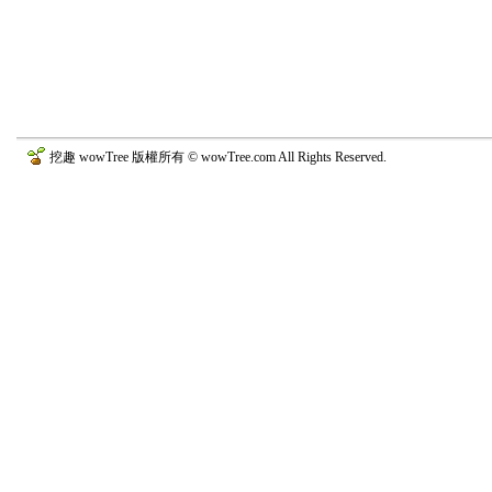
挖趣 wowTree 版權所有 © wowTree.com All Rights Reserved.