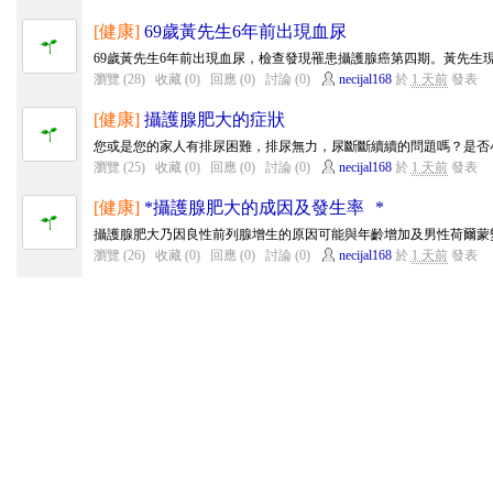
[健康]
69歲黃先生6年前出現血尿
69歲黃先生6年前出現血尿，檢查發現罹患攝護腺癌第四期。黃先生現
瀏覽 (28)
收藏 (0)
回應 (0)
討論 (0)
necijal168
於
1 天前
發表
[健康]
攝護腺肥大的症狀
您或是您的家人有排尿困難，排尿無力，尿斷斷續續的問題嗎？是否小
瀏覽 (25)
收藏 (0)
回應 (0)
討論 (0)
necijal168
於
1 天前
發表
[健康]
*攝護腺肥大的成因及發生率 *
攝護腺肥大乃因良性前列腺增生的原因可能與年齡增加及男性荷爾蒙變
瀏覽 (26)
收藏 (0)
回應 (0)
討論 (0)
necijal168
於
1 天前
發表