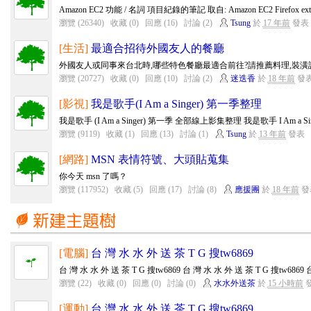
Amazon EC2 功能 / 名詞 項目紀錄的筆記 取自: Amazon EC2 Firefox ext
瀏覽 (26340)
收藏 (0)
回應 (16)
討論 (2)
Tsung
於
17 年前
發表
[生活]
最適合招待外國友人的餐廳
外國友人或同事來台北時,哪些特色餐廳最適合前往?請推薦料理,裝潢設
瀏覽 (20727)
收藏 (0)
回應 (10)
討論 (2)
迷迭香
於
18 年前
發
[影視]
我是歌手(I Am a Singer) 第一季整理
我是歌手 (I Am a Singer) 第一季 全部線上影集整理 我是歌手 I Am a Si
瀏覽 (9119)
收藏 (1)
回應 (13)
討論 (1)
Tsung
於
13 年前
發表
[網路]
MSN 表情符號、大頭貼蒐集
你今天 msn 了嗎？
瀏覽 (117952)
收藏 (5)
回應 (17)
討論 (8)
應援團
於
18 年前
發
[電腦]
台 灣 水 水 外 送 茶 T G 搜tw6869
台 灣 水 水 外 送 茶 T G 搜tw6869 台 灣 水 水 外 送 茶 T G 搜tw6869 台
瀏覽 (22)
收藏 (0)
回應 (0)
討論 (0)
水水外送茶
於
15 小時前
[運動]
台 灣 水 水 外 送 茶 T G 搜tw6869