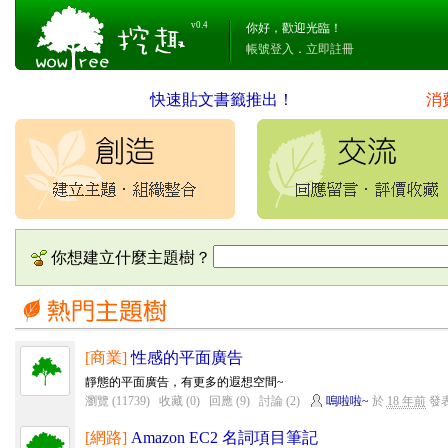
v0.4
你好，歡迎光臨！
帳號登入
．
立即註冊
快速貼文書籤推出！
消
你想建立什麼主題樹？
[商業]
性感的平面廣告
靜態的平面廣告，有更多的遐想空間~
瀏覽 (11739)
收藏 (0)
回應 (9)
討論 (2)
嗚啦啦~
於
18 年前
發
[網路]
Amazon EC2 名詞項目筆記