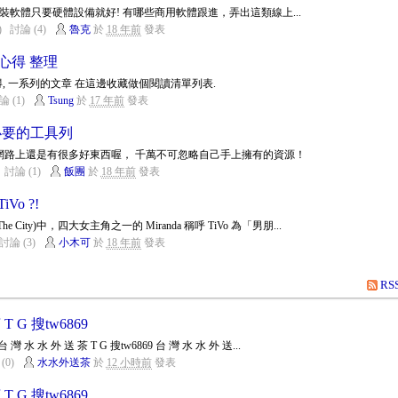
軟體只要硬體設備就好! 有哪些商用軟體跟進，弄出這類線上...
)
討論 (4)
魯克
於
18 年前
發表
心得 整理
書心得, 一系列的文章 在這邊收藏做個閱讀清單列表.
論 (1)
Tsung
於
17 年前
發表
必要的工具列
實網路上還是有很多好東西喔， 千萬不可忽略自己手上擁有的資源！
討論 (1)
飯團
於
18 年前
發表
o ?!
e City)中，四大女主角之一的 Miranda 稱呼 TiVo 為「男朋...
討論 (3)
小木可
於
18 年前
發表
RS
T G 搜tw6869
台 灣 水 水 外 送 茶 T G 搜tw6869 台 灣 水 水 外 送...
(0)
水水外送茶
於
12 小時前
發表
T G 搜tw6869