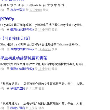
台 灣 水 水 外 送 茶 T G 搜tw6869 台 灣 水 水 外 送...
(0)
水水外送茶
於
12 小時前
發表
7662p
6929 籟97662p或TG：y6929或手機下載Gleezy搜id：yy692...
(0)
臺灣約妹瀨97662p
於
14 小時前
發表
6929【可直接聊天哦】
y搜id：yy6929# 台北外約 # 台北外送茶 Telegram 搜索@y...
(0)
臺灣約妹瀨97662p
於
14 小時前
發表
中生大學生初兼幼齒清純蘿莉青茶
：yy6929雙北外約學生妹#新竹外約打炮#台中彰化南投找小姐打炮#台...
(0)
臺灣約妹瀨97662p
於
16 小時前
發表
「秋穗知遇宛」，店長秋穗介紹的女生質感很不錯。學生、人妻...
(0)
秋穗知遇宛
於
1 天前
發表
「秋穗知遇宛」，店長秋穗介紹的女生質感很不錯。學生、人妻...
(0)
秋穗知遇宛
於
1 天前
發表