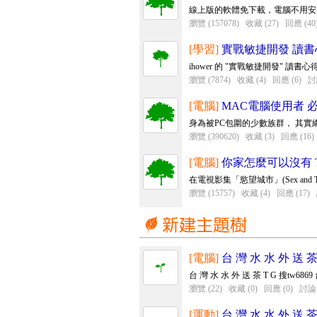
線上版的軟體免下載，電腦不用安裝
瀏覽 (157078)
收藏 (27)
回應 (40
[學習]
實戰敏捷開發 讀書
ihower 的 "實戰敏捷開發" 讀
瀏覽 (7874)
收藏 (4)
回應 (6)
討
[電腦]
MAC電腦使用者 
身為被PC包圍的少數族群， 其
瀏覽 (390620)
收藏 (3)
回應 (16)
[電腦]
你家怎麼可以沒有 TiV
在電視影集「慾望城市」(Sex and Th
瀏覽 (15757)
收藏 (4)
回應 (17)
[電腦]
台 灣 水 水 外 送 茶 
台 灣 水 水 外 送 茶 T G 搜tw6869 
瀏覽 (22)
收藏 (0)
回應 (0)
討論 
[運動]
台 灣 水 水 外 送 茶 