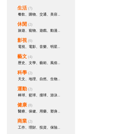
#按摩#空姐#學生妹#人妻#少婦
生活
(7)
臺灣約妹瀨97662p
建立主題
餐飲、購物、交通、美容...
樹：
Gleezy搜id：yy6929【可直接
聊天哦】
休閒
(2)
臺灣約妹瀨97662p
參與回應：
旅遊、寵物、遊戲、動漫...
手機下載Gleezy搜id：yy6929無套
影視
(6)
小媛外送茶約妹賴97662p或
TG:y6929高雄/新竹無套妹/小港/新
電視、電影、音樂、明星...
竹外送茶經驗,鳳山/竹北外送茶心
藝文
(4)
得/左營/竹北外送茶照片/新竹/高雄
歷史、文學、藝術、風俗...
外送茶電話/
科學
臺灣約妹瀨97662p
參與回應：
(2)
台北外送茶加賴97662p或手機下載
天文、地理、自然、生物...
Gleezy搜id：yy6929# 台北外約 #
運動
(2)
台北外送茶 Telegram 搜索@y6929
台北約學生妹妹 酒店上門服務 松
棒球、籃球、撞球、游泳...
山區援交妹 台北外送妹台北車站約
健康
(8)
妹
醫療、保健、用藥、塑身...
臺灣約妹瀨97662p
參與回應：
商業
台灣小媛臺灣出差外送茶留言板瀨
(2)
97662p台灣北中南全台服務純台正
工作、理財、投資、保險...
妹現金消費全套服務外約在校學生