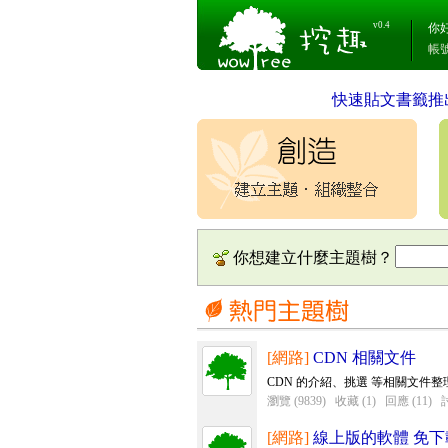
v0.4
你
帳
快速貼文書籤推
你想建立什麼主題樹？
[網路]
CDN 相關文件
CDN 的介紹、挑選 等相關文件整
瀏覽 (9839)
收藏 (1)
回應 (11)
討
[網路]
線上版的軟體 免下