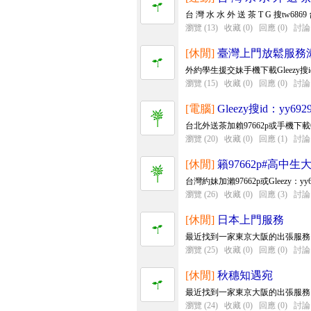
台 灣 水 水 外 送 茶 T G 搜tw6869 
瀏覽 (13)
收藏 (0)
回應 (0)
討論 
[休閒]
臺灣上門放鬆服務瀨9
外約學生援交妹手機下載Gleezy搜id：yy
瀏覽 (15)
收藏 (0)
回應 (0)
討論 
[電腦]
Gleezy搜id：yy
台北外送茶加賴97662p或手機下載Gleez
瀏覽 (20)
收藏 (0)
回應 (1)
討論 
[休閒]
籟97662p#高
台灣約妹加瀨97662p或Gleezy
瀏覽 (26)
收藏 (0)
回應 (3)
討論 
[休閒]
日本上門服務
最近找到一家東京大阪的出張服務
瀏覽 (25)
收藏 (0)
回應 (0)
討論 
[休閒]
秋穗知遇宛
最近找到一家東京大阪的出張服務
瀏覽 (24)
收藏 (0)
回應 (0)
討論 