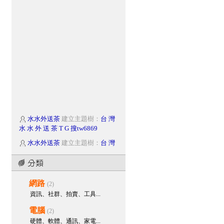
水水外送茶
建立主題樹：
台 灣
水 水 外 送 茶 T G 搜tw6869
水水外送茶
建立主題樹：
台 灣
水 水 外 送 茶 T G 搜tw6869
臺灣約妹瀨97662p
建立主題
樹：
臺灣上門放鬆服務瀨97662p
網路
(2)
臺灣約妹瀨97662p
參與回應：
資訊、社群、拍賣、工具...
Gleezy搜id：yy6929【可直接聊天
哦】line 97662p西屯區叫舒壓#台
電腦
(2)
中一夜情#台中找妹妹#中區叫服務
硬體、軟體、通訊、家電...