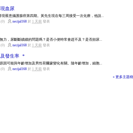
出現血尿
發現罹患攝護腺癌第四期。黃先生現在每三周接受一次化療，他說...
(0)
necijal168
於
1 天前
發表
無力，尿斷斷續續的問題嗎？是否小便時常會趕不及？是否頻尿...
(0)
necijal168
於
1 天前
發表
及發生率 *
原因可能與年齡增加及男性荷爾蒙變化有關。隨年齡增加，細胞...
(0)
necijal168
於
1 天前
發表
» 更多主題