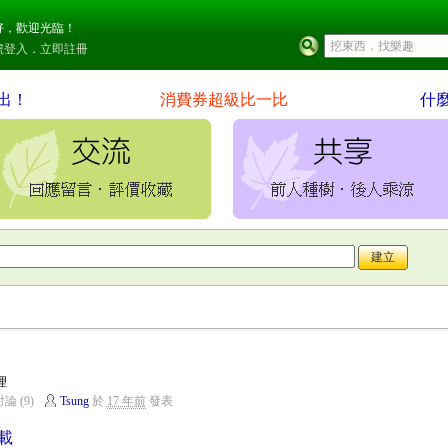
好，歡迎光臨！
號登入
．
立即註冊
出！
消費券超級比一比
什
理
論 (9)
Tsung
於
17 年前
發表
載