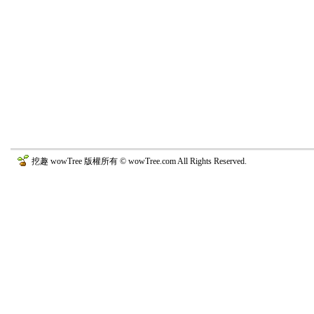
挖趣 wowTree 版權所有 © wowTree.com All Rights Reserved.