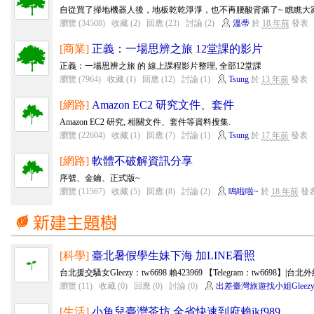
自從買了掃地機器人後，地板乾乾淨淨，也不再腰酸背痛了~ 瞧瞧大
瀏覽 (34508)
收藏 (2)
回應 (23)
討論 (2)
溫蒂
於
18 年前
發表
[商業]
正義：一場思辨之旅 12堂課的影片
正義：一場思辨之旅 的 線上課程影片整理, 全部12堂課
瀏覽 (7964)
收藏 (1)
回應 (12)
討論 (1)
Tsung
於
13 年前
發表
[網路]
Amazon EC2 研究文件、套件
Amazon EC2 研究, 相關文件、套件等資料搜集.
瀏覽 (22604)
收藏 (1)
回應 (7)
討論 (1)
Tsung
於
17 年前
發表
[網路]
軟體不破解資訊分享
序號、金鑰、正式版~
瀏覽 (11567)
收藏 (5)
回應 (8)
討論 (2)
嗚啦啦~
於
18 年前
發
[科學]
臺北暑假學生妹下海 加LINE看照
台北援交騷女Gleezy：tw6698 賴423969 【Telegram：tw6698】|
瀏覽 (11)
收藏 (0)
回應 (0)
討論 (0)
出差臺灣旅遊找小姐Gleezy
[生活]
小魚兒臺灣茶坊 全省快速到府賴jkf989