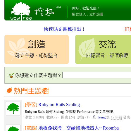
v0.4
你好，歡迎光臨！
帳號登入
．
立即註冊
快速貼文書籤推出！
消
你想建立什麼主題樹？
[學習]
Ruby on Rails Scaling
Ruby on Rails 如何 Scaling, 並調整 Performance 等文章整理.
瀏覽 (11899)
收藏 (2)
回應 (24)
討論 (1)
Tsung
於
17 年前
發表
[電腦]
地板免我掃，交給掃地機器人~ Roomba