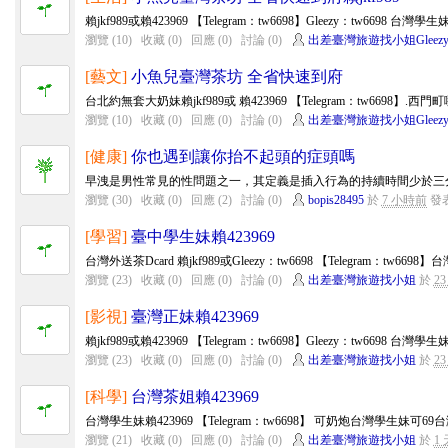
賴jkf989或賴423969 【Telegram：tw6698】Gleezy：tw6698 台灣
瀏覽 (10)
收藏 (0)
回應 (0)
討論 (0)
出差臺灣旅遊找小姐Gleezy
[藝文]
小魚兒臺灣茶坊 全省快速到府
台北約無套大奶妹賴jkf989或 賴423969 【Telegram：tw6698】.西
瀏覽 (10)
收藏 (0)
回應 (0)
討論 (0)
出差臺灣旅遊找小姐Gleezy
[健康]
你也遇到讓你抬不起頭的症頭嗎
早洩是男性常見的性問題之一，其定義是插入行為的持續時間少於三分
瀏覽 (30)
收藏 (0)
回應 (2)
討論 (0)
bopis28495
於
7 小時前
發
[學習]
臺中學生妹賴423969
台灣外送茶Dcard 賴jkf989或Gleezy：tw6698 【Telegram：tw6698
瀏覽 (23)
收藏 (0)
回應 (0)
討論 (0)
出差臺灣旅遊找小姐
於
2
[影視]
臺灣正妹賴423969
賴jkf989或賴423969 【Telegram：tw6698】Gleezy：tw6698 台灣
瀏覽 (23)
收藏 (0)
回應 (0)
討論 (0)
出差臺灣旅遊找小姐
於
2
[科學]
台灣茶姐賴423969
台灣學生妹賴423969 【Telegram：tw6698】 可奶炮台灣學生妹可
瀏覽 (21)
收藏 (0)
回應 (0)
討論 (0)
出差臺灣旅遊找小姐
於
1