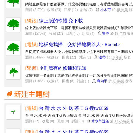
網站企劃是個什麼都要做、什麼都要懂的職務，有哪些相關的書可以充實
瀏覽 (51700)
收藏 (23)
回應 (12)
討論 (7)
小木可
於
18 年前
發
[網路]
線上版的軟體 免下載
線上版的軟體免下載，電腦不用安裝軟體只要硬體設備就好! 有哪些商
瀏覽 (157078)
收藏 (27)
回應 (40)
討論 (4)
魯克
於
18 年前
發
[電腦]
地板免我掃，交給掃地機器人~ Roomba
自從買了掃地機器人後，地板乾乾淨淨，也不再腰酸背痛了~ 瞧瞧大
瀏覽 (34497)
收藏 (2)
回應 (22)
討論 (2)
溫蒂
於
18 年前
發表
[學習]
企劃應有的修鍊和認知
你響往當一名企劃？還是你已經是企劃？一起來分享與企劃相關的好
瀏覽 (11866)
收藏 (5)
回應 (8)
討論 (1)
麻內甲
於
18 年前
發表
[電腦]
台 灣 水 水 外 送 茶 T G 搜tw6869
台 灣 水 水 外 送 茶 T G 搜tw6869 台 灣 水 水 外 送 茶 T G 搜tw6869 台
瀏覽 (22)
收藏 (0)
回應 (0)
討論 (0)
水水外送茶
於
13 小時前
[運動]
台 灣 水 水 外 送 茶 T G 搜tw6869