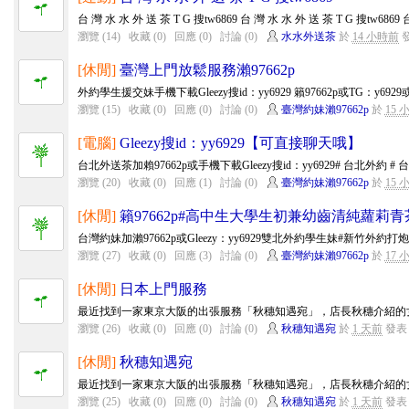
台 灣 水 水 外 送 茶 T G 搜tw6869 台 灣 水 水 外 送 茶 T G 搜tw6869 台
瀏覽 (14)
收藏 (0)
回應 (0)
討論 (0)
水水外送茶
於
14 小時前
[休閒]
臺灣上門放鬆服務瀨97662p
外約學生援交妹手機下載Gleezy搜id：yy6929 籟97662p或TG：y6929或手
瀏覽 (15)
收藏 (0)
回應 (0)
討論 (0)
臺灣約妹瀨97662p
於
15 
[電腦]
Gleezy搜id：yy6929【可直接聊天哦】
台北外送茶加賴97662p或手機下載Gleezy搜id：yy6929# 台北外約 # 台北外
瀏覽 (20)
收藏 (0)
回應 (1)
討論 (0)
臺灣約妹瀨97662p
於
15 
[休閒]
籟97662p#高中生大學生初兼幼齒清純蘿莉青
台灣約妹加瀨97662p或Gleezy：yy6929雙北外約學生妹#新竹外約打
瀏覽 (27)
收藏 (0)
回應 (3)
討論 (0)
臺灣約妹瀨97662p
於
17 
[休閒]
日本上門服務
最近找到一家東京大阪的出張服務「秋穗知遇宛」，店長秋穗介紹的女
瀏覽 (26)
收藏 (0)
回應 (0)
討論 (0)
秋穗知遇宛
於
1 天前
發表
[休閒]
秋穗知遇宛
最近找到一家東京大阪的出張服務「秋穗知遇宛」，店長秋穗介紹的女
瀏覽 (25)
收藏 (0)
回應 (0)
討論 (0)
秋穗知遇宛
於
1 天前
發表