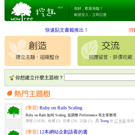
v0.4
你好，歡迎光臨！
帳號登入
．
立即註冊
快速貼文書籤推出！
消
你想建立什麼主題樹？
[學習]
Ruby on Rails Scaling
Ruby on Rails 如何 Scaling, 並調整 Performance 等文章整理.
瀏覽 (11838)
收藏 (2)
回應 (24)
討論 (1)
Tsung
於
17 年前
發表
[學習]
12本網站企劃該看的書