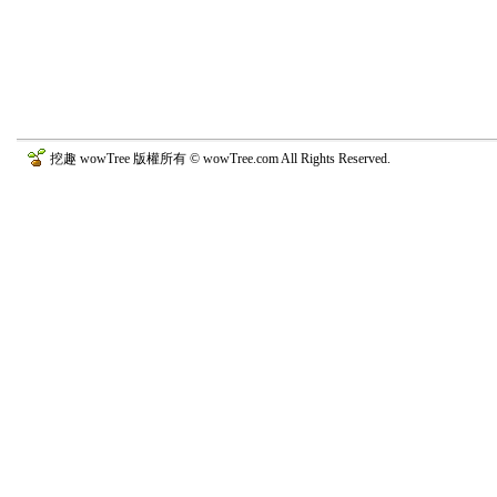
挖趣 wowTree 版權所有 © wowTree.com All Rights Reserved.