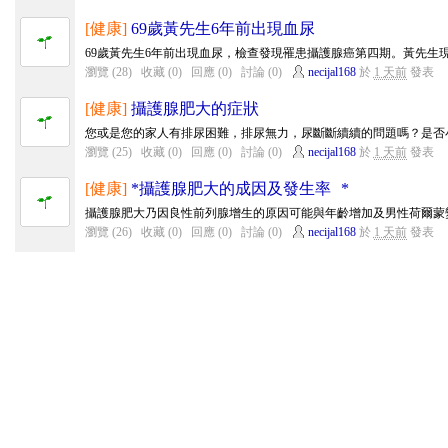
[健康]
69歲黃先生6年前出現血尿
69歲黃先生6年前出現血尿，檢查發現罹患攝護腺癌第四期。黃先生現
瀏覽 (28)
收藏 (0)
回應 (0)
討論 (0)
necijal168
於
1 天前
發表
[健康]
攝護腺肥大的症狀
您或是您的家人有排尿困難，排尿無力，尿斷斷續續的問題嗎？是否小
瀏覽 (25)
收藏 (0)
回應 (0)
討論 (0)
necijal168
於
1 天前
發表
[健康]
*攝護腺肥大的成因及發生率 *
攝護腺肥大乃因良性前列腺增生的原因可能與年齡增加及男性荷爾蒙變
瀏覽 (26)
收藏 (0)
回應 (0)
討論 (0)
necijal168
於
1 天前
發表