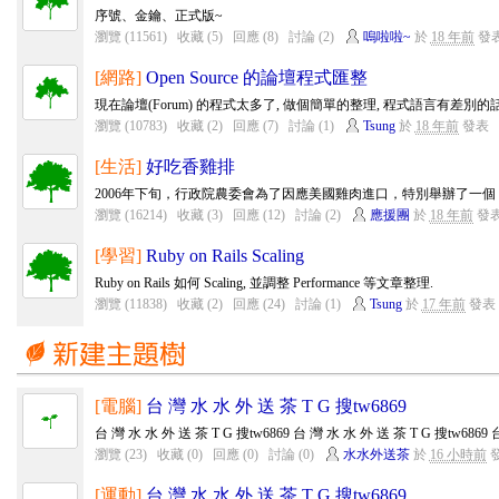
序號、金鑰、正式版~
瀏覽 (11561)
收藏 (5)
回應 (8)
討論 (2)
嗚啦啦~
於
18 年前
發
[網路]
Open Source 的論壇程式匯整
現在論壇(Forum) 的程式太多了, 做個簡單的整理, 程式語言有差別的話,
瀏覽 (10783)
收藏 (2)
回應 (7)
討論 (1)
Tsung
於
18 年前
發表
[生活]
好吃香雞排
2006年下旬，行政院農委會為了因應美國雞肉進口，特別舉辦了一個「
瀏覽 (16214)
收藏 (3)
回應 (12)
討論 (2)
應援團
於
18 年前
發
[學習]
Ruby on Rails Scaling
Ruby on Rails 如何 Scaling, 並調整 Performance 等文章整理.
瀏覽 (11838)
收藏 (2)
回應 (24)
討論 (1)
Tsung
於
17 年前
發表
[電腦]
台 灣 水 水 外 送 茶 T G 搜tw6869
台 灣 水 水 外 送 茶 T G 搜tw6869 台 灣 水 水 外 送 茶 T G 搜tw6869 台
瀏覽 (23)
收藏 (0)
回應 (0)
討論 (0)
水水外送茶
於
16 小時前
[運動]
台 灣 水 水 外 送 茶 T G 搜tw6869