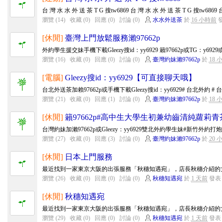
台 灣 水 水 外 送 茶 T G 搜tw6869 台 灣 水 水 外 送 茶 T G 搜tw6869 台
瀏覽 (14)
收藏 (0)
回應 (0)
討論 (0)
水水外送茶
於
16 小時前
[休閒]
臺灣上門放鬆服務瀨97662p
外約學生援交妹手機下載Gleezy搜id：yy6929 籟97662p或TG：y6929或手
瀏覽 (16)
收藏 (0)
回應 (0)
討論 (0)
臺灣約妹瀨97662p
於
18 
[電腦]
Gleezy搜id：yy6929【可直接聊天哦】
台北外送茶加賴97662p或手機下載Gleezy搜id：yy6929# 台北外約 # 台北外
瀏覽 (21)
收藏 (0)
回應 (1)
討論 (0)
臺灣約妹瀨97662p
於
18 
[休閒]
籟97662p#高中生大學生初兼幼齒清純蘿莉青
台灣約妹加瀨97662p或Gleezy：yy6929雙北外約學生妹#新竹外約打
瀏覽 (27)
收藏 (0)
回應 (3)
討論 (0)
臺灣約妹瀨97662p
於
20 
[休閒]
日本上門服務
最近找到一家東京大阪的出張服務「秋穗知遇宛」，店長秋穗介紹的女
瀏覽 (26)
收藏 (0)
回應 (0)
討論 (0)
秋穗知遇宛
於
1 天前
發表
[休閒]
秋穗知遇宛
最近找到一家東京大阪的出張服務「秋穗知遇宛」，店長秋穗介紹的女
瀏覽 (29)
收藏 (0)
回應 (0)
討論 (0)
秋穗知遇宛
於
1 天前
發表