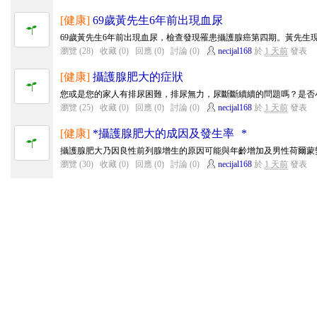
[健康]
69歲黃先生6年前出現血尿
69歲黃先生6年前出現血尿，檢查發現罹患攝護腺癌第四期。黃先生現
瀏覽 (28)
收藏 (0)
回應 (0)
討論 (0)
necijal168
於
1 天前
發表
[健康]
攝護腺肥大的症狀
您或是您的家人有排尿困難，排尿無力，尿斷斷續續的問題嗎？是否小
瀏覽 (25)
收藏 (0)
回應 (0)
討論 (0)
necijal168
於
1 天前
發表
[健康]
*攝護腺肥大的成因及發生率 *
攝護腺肥大乃因良性前列腺增生的原因可能與年齡增加及男性荷爾蒙變
瀏覽 (30)
收藏 (0)
回應 (0)
討論 (0)
necijal168
於
1 天前
發表