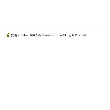
挖趣 wowTree 版權所有 © wowTree.com All Rights Reserved.