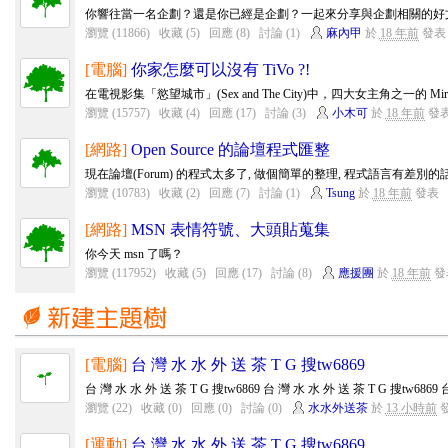
你響往當一名企劃？還是你已經是企劃？一起來分享與企劃相關的好
瀏覽 (11866)
收藏 (5)
回應 (8)
討論 (1)
麻內甲
於
18 年前
發表
[電腦]
你家怎麼可以沒有 TiVo ?!
在電視影集「慾望城市」(Sex and The City)中，四大女主角之一的 Miran
瀏覽 (15757)
收藏 (4)
回應 (17)
討論 (3)
小木可
於
18 年前
發
[網路]
Open Source 的論壇程式匯整
現在論壇(Forum) 的程式太多了, 做個簡單的整理, 程式語言有差別的話,
瀏覽 (10783)
收藏 (2)
回應 (7)
討論 (1)
Tsung
於
18 年前
發表
[網路]
MSN 表情符號、大頭貼蒐集
你今天 msn 了嗎？
瀏覽 (117952)
收藏 (5)
回應 (17)
討論 (8)
應援團
於
18 年前
發
[電腦]
台 灣 水 水 外 送 茶 T G 搜tw6869
台 灣 水 水 外 送 茶 T G 搜tw6869 台 灣 水 水 外 送 茶 T G 搜tw6869 台
瀏覽 (22)
收藏 (0)
回應 (0)
討論 (0)
水水外送茶
於
13 小時前
[運動]
台 灣 水 水 外 送 茶 T G 搜tw6869