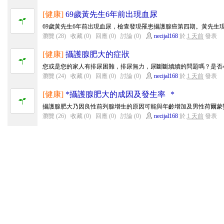
[健康]
69歲黃先生6年前出現血尿
69歲黃先生6年前出現血尿，檢查發現罹患攝護腺癌第四期。黃先生現
瀏覽 (28)
收藏 (0)
回應 (0)
討論 (0)
necijal168
於
1 天前
發表
[健康]
攝護腺肥大的症狀
您或是您的家人有排尿困難，排尿無力，尿斷斷續續的問題嗎？是否小
瀏覽 (24)
收藏 (0)
回應 (0)
討論 (0)
necijal168
於
1 天前
發表
[健康]
*攝護腺肥大的成因及發生率 *
攝護腺肥大乃因良性前列腺增生的原因可能與年齡增加及男性荷爾蒙變
瀏覽 (26)
收藏 (0)
回應 (0)
討論 (0)
necijal168
於
1 天前
發表