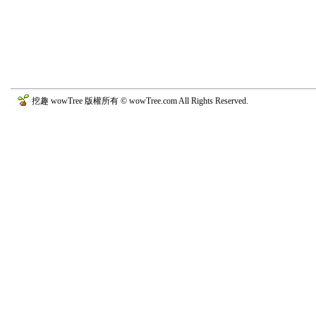
挖趣 wowTree 版權所有 © wowTree.com All Rights Reserved.