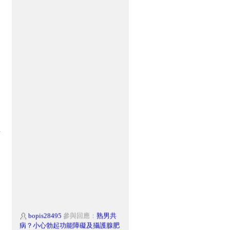
樹
bopis28495
參與回應：
熟男共
病？小心勃起功能障礙及攝護腺肥