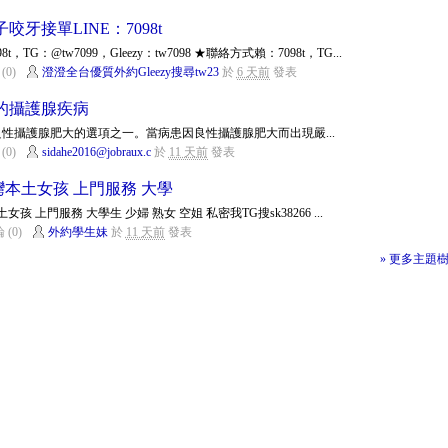
牙接單LINE：7098t
G：@tw7099，Gleezy：tw7098 ★聯絡方式賴：7098t，TG...
(0)
澄澄全台優質外約Gleezy搜尋tw23
於
6 天前
發表
的攝護腺疾病
性攝護腺肥大的選項之一。當病患因良性攝護腺肥大而出現嚴...
(0)
sidahe2016@jobraux.c
於
11 天前
發表
約台灣本土女孩 上門服務 大學
 上門服務 大學生 少婦 熟女 空姐 私密我TG搜sk38266 ...
 (0)
外約學生妹
於
11 天前
發表
» 更多主題