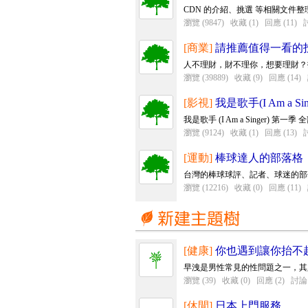
CDN 的介紹、挑選 等相關文件整
瀏覽 (9847)
收藏 (1)
回應 (11)
討
[商業]
請推薦值得一看的
人不理財，財不理你，想要理財？
瀏覽 (39889)
收藏 (9)
回應 (14)
[影視]
我是歌手(I Am a S
我是歌手 (I Am a Singer) 第一季
瀏覽 (9124)
收藏 (1)
回應 (13)
討
[運動]
棒球達人的部落格
台灣的棒球球評、記者、球迷的部
瀏覽 (12216)
收藏 (0)
回應 (11)
[健康]
你也遇到讓你抬不
早洩是男性常見的性問題之一，其
瀏覽 (39)
收藏 (0)
回應 (2)
討論 
[休閒]
日本上門服務