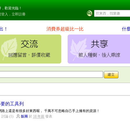
好，歡迎光臨！
號登入
．
立即註冊
出！
消費券超級比一比
什
必要的工具列
實網路上還是有很多好東西喔， 千萬不可忽略自己手上擁有的資源！
討論 (1)
飯團
於
18 年前
發表