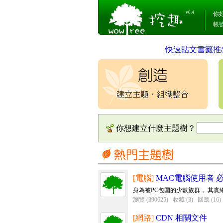
v0.4
你
帳
快速貼文書籤推
你想建立什麼主題樹？
[電腦]
MAC電腦使用者 
身為被PC包圍的少數族群， 其
瀏覽 (390625)
收藏 (3)
回應 (16)
[網路]
CDN 相關文件