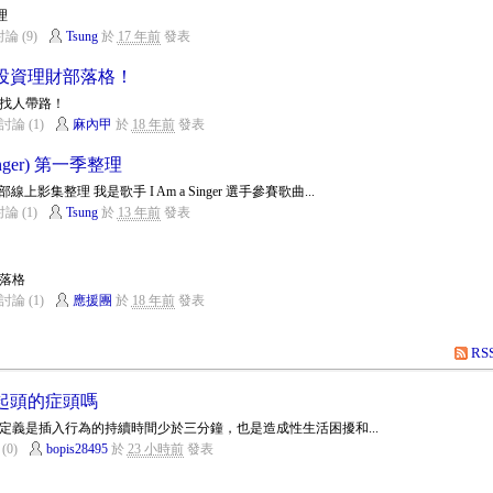
理
論 (9)
Tsung
於
17 年前
發表
投資理財部落格！
找人帶路！
討論 (1)
麻內甲
於
18 年前
發表
inger) 第一季整理
 全部線上影集整理 我是歌手 I Am a Singer 選手參賽歌曲...
論 (1)
Tsung
於
13 年前
發表
落格
討論 (1)
應援團
於
18 年前
發表
RS
起頭的症頭嗎
定義是插入行為的持續時間少於三分鐘，也是造成性生活困擾和...
(0)
bopis28495
於
23 小時前
發表