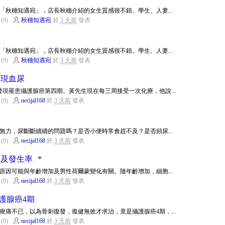
「秋穗知遇宛」，店長秋穗介紹的女生質感很不錯。學生、人妻...
(0)
秋穗知遇宛
於
3 天前
發表
「秋穗知遇宛」，店長秋穗介紹的女生質感很不錯。學生、人妻...
(0)
秋穗知遇宛
於
3 天前
發表
出現血尿
發現罹患攝護腺癌第四期。黃先生現在每三周接受一次化療，他說...
(0)
necijal168
於
3 天前
發表
無力，尿斷斷續續的問題嗎？是否小便時常會趕不及？是否頻尿...
(0)
necijal168
於
3 天前
發表
及發生率 *
原因可能與年齡增加及男性荷爾蒙變化有關。隨年齡增加，細胞...
(0)
necijal168
於
3 天前
發表
護腺癌4期
痠痛不已，以為骨刺復發，復健無效才求治，竟是攝護腺癌4期，...
(0)
necijal168
於
3 天前
發表