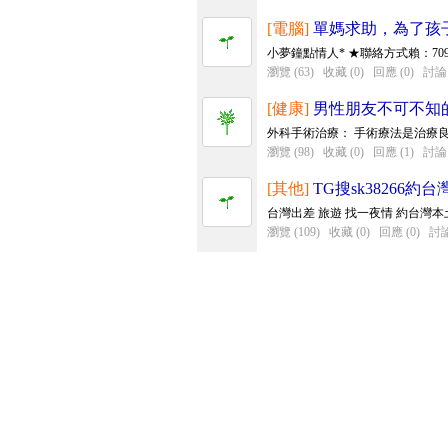
[電腦]
單媽求助，為了孩子咬
小夢鐘點情人* ★聯絡方式賴：7098t，T
瀏覽 (63)
收藏 (0)
回應 (0)
討論 
[健康]
男性朋友不可不知
外科手術治療： 手術療法是治療良
瀏覽 (98)
收藏 (0)
回應 (1)
討論 
[其他]
TG搜sk38266
台灣出差 旅遊 找一夜情 約台灣本土女孩
瀏覽 (109)
收藏 (0)
回應 (0)
討論