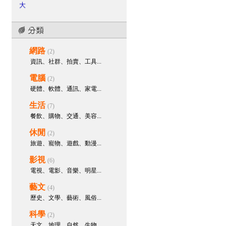
大
bopis28495
參與回應：
男性攝
護腺癌新式診斷方式 可提高準確度
bopis28495
參與回應：
破解
網路
「一夜多次」後的虛脫疲憊感！教
(2)
你如何透過精準營養與充血復原，
資訊、社群、拍賣、工具...
玩轉頂級二連擊！
電腦
(2)
bopis28495
參與回應：
天天久
硬體、軟體、通訊、家電...
坐上班，下半身血液大塞車？解鎖
深蹲與血管營養，打造海綿體充血
生活
(7)
的高速公路！
餐飲、購物、交通、美容...
bopis28495
參與回應：
四種改
休閒
(2)
善早洩方式降級敏感度，讓愛愛抬
旅遊、寵物、遊戲、動漫...
起頭
影視
(6)
bopis28495
建立主題樹：
你也
電視、電影、音樂、明星...
遇到讓你抬不起頭的症頭嗎
necijal168
參與回應：
液態果凍
藝文
(4)
威而鋼Kamagra助勃起增硬
歷史、文學、藝術、風俗...
necijal168
參與回應：
液態果凍
科學
(2)
威而鋼Kamagra助勃起增硬
天文、地理、自然、生物...