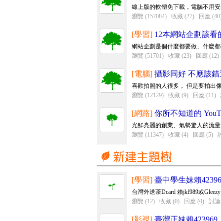
線上版的軟體免下載，電腦不用安裝
瀏覽 (157084)
收藏 (27)
回應 (40
[學習]
12本網站企劃該看
網站企劃是個什麼都要做、什麼都要
瀏覽 (51701)
收藏 (23)
回應 (12)
[電腦]
攝影同好 不應該
喜歡拍照的人很多， 但是要拍出像
瀏覽 (12129)
收藏 (9)
回應 (11)
[網路]
你所不知道的 YouT
光鮮亮麗的創業、氣勢驚人的流量、
瀏覽 (11347)
收藏 (4)
回應 (5)
討
[學習]
臺中學生妹賴42396
台灣外送茶Dcard 賴jkf989或Gleez
瀏覽 (12)
收藏 (0)
回應 (0)
討論 
[影視]
臺灣正妹賴423969