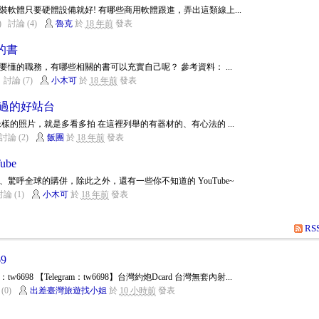
軟體只要硬體設備就好! 有哪些商用軟體跟進，弄出這類線上...
)
討論 (4)
魯克
於
18 年前
發表
的書
懂的職務，有哪些相關的書可以充實自己呢？ 參考資料： ...
討論 (7)
小木可
於
18 年前
發表
錯過的好站台
樣的照片，就是多看多拍 在這裡列舉的有器材的、有心法的 ...
討論 (2)
飯團
於
18 年前
發表
ube
驚呼全球的購併，除此之外，還有一些你不知道的 YouTube~
論 (1)
小木可
於
18 年前
發表
RS
9
y：tw6698 【Telegram：tw6698】台灣約炮Dcard 台灣無套內射...
(0)
出差臺灣旅遊找小姐
於
10 小時前
發表