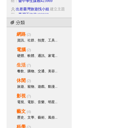
出差臺灣旅遊找小姐
建立主題
樹：
臺灣正妹賴423969
出差臺灣旅遊找小姐
建立主題
樹：
台灣茶姐賴423969
網路
出差臺灣旅遊找小姐
建立主題
(2)
樹：
臺北約炮賴tw6698
資訊、社群、拍賣、工具...
出差臺灣旅遊找小姐
參與討
電腦
(2)
論：
約炮神器 台灣學生妹等...
硬體、軟體、通訊、家電...
出差臺灣旅遊找小姐
參與回
生活
(7)
應：
出差臺灣旅遊找小姐Gleezy號
餐飲、購物、交通、美容...
tw6698
休閒
(2)
出差臺灣旅遊找小姐
參與討
論：
出差臺灣旅遊找小姐賴42...
旅遊、寵物、遊戲、動漫...
出差臺灣旅遊找小姐
建立主題
影視
(7)
樹：
台北約無套大奶妹賴423969
電視、電影、音樂、明星...
出差臺灣旅遊找小姐
建立主題
藝文
(4)
樹：
台北約無套大奶妹
歷史、文學、藝術、風俗...
出差臺灣旅遊找小姐
建立主題
科學
(2)
樹：
台灣約炮神器