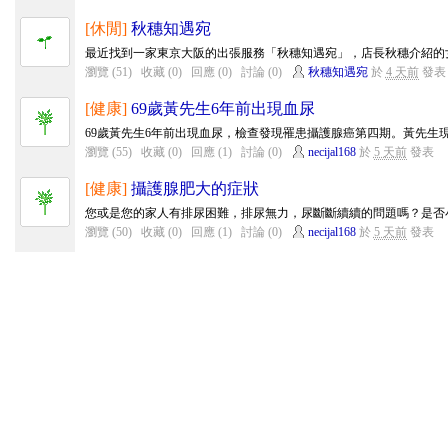
[休閒]
秋穗知遇宛
最近找到一家東京大阪的出張服務「秋穗知遇宛」，店長秋穗介紹的女
瀏覽 (51)
收藏 (0)
回應 (0)
討論 (0)
秋穗知遇宛
於
4 天前
發表
[健康]
69歲黃先生6年前出現血尿
69歲黃先生6年前出現血尿，檢查發現罹患攝護腺癌第四期。黃先生現
瀏覽 (55)
收藏 (0)
回應 (1)
討論 (0)
necijal168
於
5 天前
發表
[健康]
攝護腺肥大的症狀
您或是您的家人有排尿困難，排尿無力，尿斷斷續續的問題嗎？是否小
瀏覽 (50)
收藏 (0)
回應 (1)
討論 (0)
necijal168
於
5 天前
發表