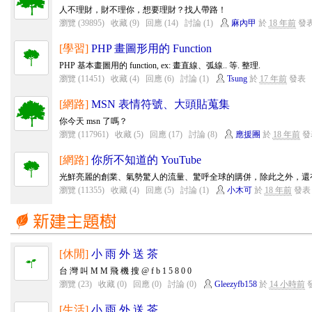
人不理財，財不理你，想要理財？找人帶路！
瀏覽 (39895)
收藏 (9)
回應 (14)
討論 (1)
麻內甲
於
18 年前
發
[學習]
PHP 畫圖形用的 Function
PHP 基本畫圖用的 function, ex: 畫直線、弧線.. 等. 整理.
瀏覽 (11451)
收藏 (4)
回應 (6)
討論 (1)
Tsung
於
17 年前
發表
[網路]
MSN 表情符號、大頭貼蒐集
你今天 msn 了嗎？
瀏覽 (117961)
收藏 (5)
回應 (17)
討論 (8)
應援團
於
18 年前
發
[網路]
你所不知道的 YouTube
光鮮亮麗的創業、氣勢驚人的流量、驚呼全球的購併，除此之外，還有一些
瀏覽 (11355)
收藏 (4)
回應 (5)
討論 (1)
小木可
於
18 年前
發表
[休閒]
小 雨 外 送 茶
台 灣 叫 M M 飛 機 搜 @ f b 1 5 8 0 0
瀏覽 (23)
收藏 (0)
回應 (0)
討論 (0)
Gleezyfb158
於
14 小時前
[生活]
小 雨 外 送 茶