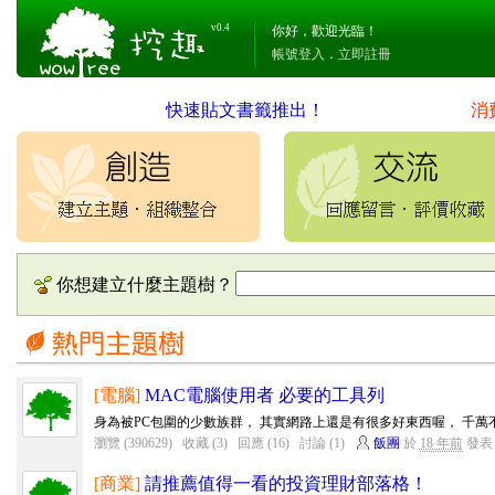
v0.4
你好，歡迎光臨！
帳號登入
．
立即註冊
快速貼文書籤推出！
消
你想建立什麼主題樹？
[電腦]
MAC電腦使用者 必要的工具列
身為被PC包圍的少數族群， 其實網路上還是有很多好東西喔， 千
瀏覽 (390629)
收藏 (3)
回應 (16)
討論 (1)
飯團
於
18 年前
發表
[商業]
請推薦值得一看的投資理財部落格！