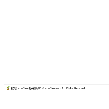
挖趣 wowTree 版權所有 © wowTree.com All Rights Reserved.