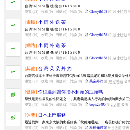
台 灣 叫 M M 飛 機 搜 @ f b 1 5 8 0 0
瀏覽 (28)
收藏 (0)
回應 (0)
討論 (0)
Gleezyfb158
於
14 小時前
[電腦]
小 雨 外 送 茶
台 灣 叫 M M 飛 機 搜 @ f b 1 5 8 0 0
瀏覽 (19)
收藏 (0)
回應 (0)
討論 (0)
Gleezyfb158
於
14 小時前
[網路]
小 雨 外 送 茶
台 灣 叫 M M 飛 機 搜 @ f b 1 5 8 0 0
瀏覽 (18)
收藏 (0)
回應 (0)
討論 (0)
Gleezyfb158
於
14 小時前
[其他]
台 灣 朵 朵 外 約
台灣高檔本土正妹推薦 喝茶TG搜mt1689 暗黑老司機喝茶推薦朵朵外約加賴mt
瀏覽 (23)
收藏 (0)
回應 (0)
討論 (0)
朵朵外約
於
18 小時前
發
[健康]
你也遇到讓你抬不起頭的症頭嗎
早洩是男性常見的性問題之一，其定義是插入行為的持續時間少於三分
瀏覽 (49)
收藏 (0)
回應 (2)
討論 (0)
bopis28495
於
2 天前
發表
[休閒]
日本上門服務
最近找到一家東京大阪的出張服務「秋穗知遇宛」，店長秋穗介紹的女
瀏覽 (52)
收藏 (0)
回應 (1)
討論 (0)
秋穗知遇宛
於
4 天前
發表