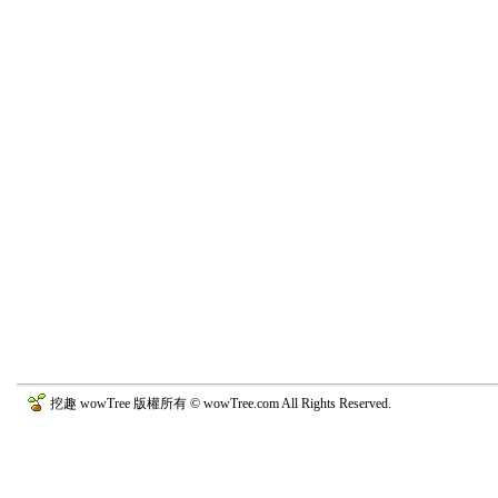
挖趣 wowTree 版權所有 © wowTree.com All Rights Reserved.