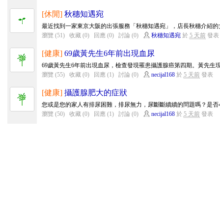
[休閒]
秋穗知遇宛
最近找到一家東京大阪的出張服務「秋穗知遇宛」，店長秋穗介紹的女
瀏覽 (51)
收藏 (0)
回應 (0)
討論 (0)
秋穗知遇宛
於
5 天前
發表
[健康]
69歲黃先生6年前出現血尿
69歲黃先生6年前出現血尿，檢查發現罹患攝護腺癌第四期。黃先生現
瀏覽 (55)
收藏 (0)
回應 (1)
討論 (0)
necijal168
於
5 天前
發表
[健康]
攝護腺肥大的症狀
您或是您的家人有排尿困難，排尿無力，尿斷斷續續的問題嗎？是否小
瀏覽 (50)
收藏 (0)
回應 (1)
討論 (0)
necijal168
於
5 天前
發表