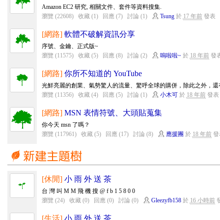
Amazon EC2 研究, 相關文件、套件等資料搜集.
瀏覽 (22608)
收藏 (1)
回應 (7)
討論 (1)
Tsung
於
17 年前
發表
[網路]
軟體不破解資訊分享
序號、金鑰、正式版~
瀏覽 (11575)
收藏 (5)
回應 (8)
討論 (2)
嗚啦啦~
於
18 年前
發
[網路]
你所不知道的 YouTube
光鮮亮麗的創業、氣勢驚人的流量、驚呼全球的購併，除此之外，還有一些
瀏覽 (11356)
收藏 (4)
回應 (5)
討論 (1)
小木可
於
18 年前
發表
[網路]
MSN 表情符號、大頭貼蒐集
你今天 msn 了嗎？
瀏覽 (117961)
收藏 (5)
回應 (17)
討論 (8)
應援團
於
18 年前
發
[休閒]
小 雨 外 送 茶
台 灣 叫 M M 飛 機 搜 @ f b 1 5 8 0 0
瀏覽 (24)
收藏 (0)
回應 (0)
討論 (0)
Gleezyfb158
於
16 小時前
[生活]
小 雨 外 送 茶