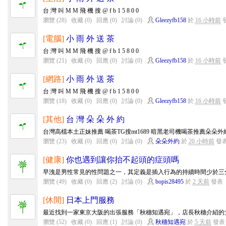
台 灣 叫 M M 飛 機 搜 @ f b 1 5 8 0 0
瀏覽 (28)
收藏 (0)
回應 (0)
討論 (0)
Gleezyfb158
於
16 小時前
[電腦]
小 雨 外 送 茶
台 灣 叫 M M 飛 機 搜 @ f b 1 5 8 0 0
瀏覽 (21)
收藏 (0)
回應 (0)
討論 (0)
Gleezyfb158
於
16 小時前
[網路]
小 雨 外 送 茶
台 灣 叫 M M 飛 機 搜 @ f b 1 5 8 0 0
瀏覽 (18)
收藏 (0)
回應 (0)
討論 (0)
Gleezyfb158
於
16 小時前
[其他]
台 灣 朵 朵 外 約
台灣高檔本土正妹推薦 喝茶TG搜mt1689 暗黑老司機喝茶推薦朵朵外約加賴mt
瀏覽 (23)
收藏 (0)
回應 (0)
討論 (0)
朵朵外約
於
20 小時前
發
[健康]
你也遇到讓你抬不起頭的症頭嗎
早洩是男性常見的性問題之一，其定義是插入行為的持續時間少於三分
瀏覽 (49)
收藏 (0)
回應 (2)
討論 (0)
bopis28495
於
2 天前
發表
[休閒]
日本上門服務
最近找到一家東京大阪的出張服務「秋穗知遇宛」，店長秋穗介紹的女
瀏覽 (52)
收藏 (0)
回應 (1)
討論 (0)
秋穗知遇宛
於
5 天前
發表