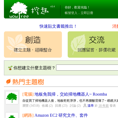
v0.4
你好，歡迎光臨！
帳號登入
．
立即註冊
快速貼文書籤推出！
消
你想建立什麼主題樹？
[電腦]
地板免我掃，交給掃地機器人~ Roomba
自從買了掃地機器人後，地板乾乾淨淨，也不再腰酸背痛了~ 瞧瞧大
瀏覽 (34518)
收藏 (2)
回應 (23)
討論 (2)
溫蒂
於
18 年前
發表
[網路]
Amazon EC2 研究文件、套件