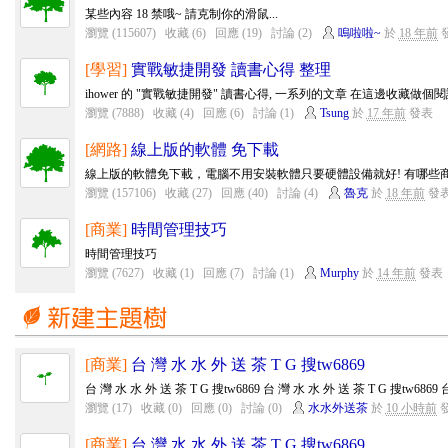
某些內容 18 禁哦~ 請克制你的滑鼠...
瀏覽 (115607)
收藏 (6)
回應 (19)
討論 (2)
嗚啦啦~
於
18 年前
[學習]
實戰敏捷開發 讀書心得 整理
ihower 的 "實戰敏捷開發" 讀書心得, 一系列的文章 在這邊收藏做個
瀏覽 (7888)
收藏 (4)
回應 (6)
討論 (1)
Tsung
於
17 年前
發表
[網路]
線上版的軟體 免下載
線上版的軟體免下載，電腦不用安裝軟體只要硬體設備就好! 有哪些商
瀏覽 (157106)
收藏 (27)
回應 (40)
討論 (4)
魯克
於
18 年前
發
[商業]
時間管理技巧
時間管理技巧
瀏覽 (7627)
收藏 (1)
回應 (7)
討論 (1)
Murphy
於
14 年前
發表
[商業]
台 灣 水 水 外 送 茶 T G 搜tw6869
台 灣 水 水 外 送 茶 T G 搜tw6869 台 灣 水 水 外 送 茶 T G 搜tw6869 台
瀏覽 (17)
收藏 (0)
回應 (0)
討論 (0)
水水外送茶
於
10 小時前
[商業]
台 灣 水 水 外 送 茶 T G 搜tw6869