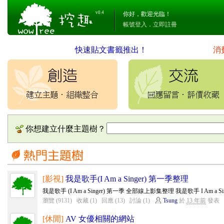
v0.4
你好，歡迎光臨！
帳號登入
．
立即註冊
快速貼文書籤推出！
消
你想建立什麼主題樹？
[影視]
我是歌手(I Am a Singer) 第一季整理
我是歌手 (I Am a Singer) 第一季 全部線上影集整理 我是歌手 I Am a Si
瀏覽 (9131)
收藏 (1)
回應 (13)
討論 (1)
Tsung
於
13 年前
發表
[休閒]
AV 女優相關的網站