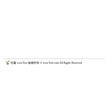
挖趣 wowTree 版權所有 © wowTree.com All Rights Reserved.