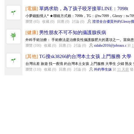
[電腦]
單媽求助，為了孩子咬牙接單LINE：7098t
小夢鐘點情人* ★聯絡方式賴：7098t，TG：@tw7099，Gleezy：tw709
瀏覽 (65)
收藏 (0)
回應 (0)
討論 (0)
澄澄全台優質外約Gleezy搜
[健康]
男性朋友不可不知的攝護腺疾病
外科手術治療： 手術療法是治療良性攝護腺肥大的選項之一。當病患因
瀏覽 (100)
收藏 (0)
回應 (1)
討論 (0)
sidahe2016@jobraux.c
於
[其他]
TG搜sk38266約台灣本土女孩 上門服務 大學
台灣出差 旅遊 找一夜情 約台灣本土女孩 上門服務 大學生 少婦 熟女 空姐 私
瀏覽 (110)
收藏 (0)
回應 (0)
討論 (0)
外約學生妹
於
11 天前
發