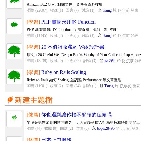
Amazon EC2 研究, 相關文件、套件等資料搜集.
瀏覽 (22607)
收藏 (1)
回應 (7)
討論 (1)
Tsung
於
17 年前
發表
[學習]
PHP 畫圖形用的 Function
PHP 基本畫圖用的 function, ex: 畫直線、弧線.. 等. 整理.
瀏覽 (11445)
收藏 (4)
回應 (6)
討論 (1)
Tsung
於
17 年前
發表
[學習]
20 本值得收藏的 Web 設計書
原文：20 Useful Web Design Books Worthy of Your Collection http://sixrevi
瀏覽 (18539)
收藏 (9)
回應 (22)
討論 (3)
麻內甲
於
18 年前
發
[學習]
Ruby on Rails Scaling
Ruby on Rails 如何 Scaling, 並調整 Performance 等文章整理.
瀏覽 (11901)
收藏 (2)
回應 (24)
討論 (1)
Tsung
於
17 年前
發表
[健康]
你也遇到讓你抬不起頭的症頭嗎
早洩是男性常見的性問題之一，其定義是插入行為的持續時間少於三分
瀏覽 (44)
收藏 (0)
回應 (2)
討論 (0)
bopis28495
於
1 天前
發表
[休閒]
日本上門服務