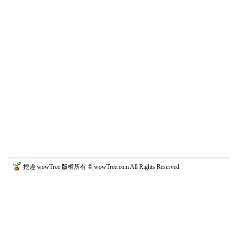
挖趣 wowTree 版權所有 © wowTree.com All Rights Reserved.