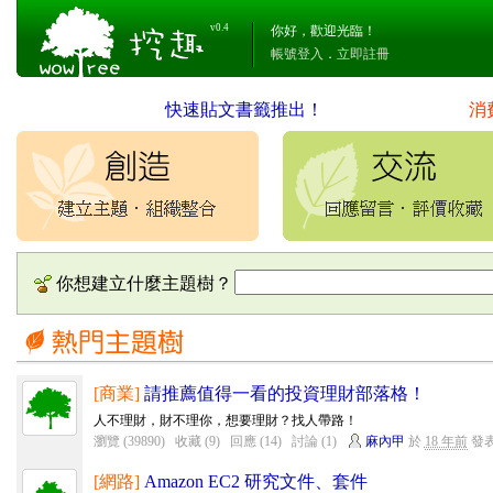
v0.4
你好，歡迎光臨！
帳號登入
．
立即註冊
快速貼文書籤推出！
消
你想建立什麼主題樹？
[商業]
請推薦值得一看的投資理財部落格！
人不理財，財不理你，想要理財？找人帶路！
瀏覽 (39890)
收藏 (9)
回應 (14)
討論 (1)
麻內甲
於
18 年前
發
[網路]
Amazon EC2 研究文件、套件