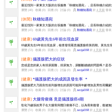
最近找到一家東京大阪的出張服務「秋穗知遇宛」，店長秋穗介紹的女
瀏覽 (40)
收藏 (0)
回應 (0)
討論 (0)
秋穗知遇宛
於
4 天前
發表
[休閒]
秋穗知遇宛
最近找到一家東京大阪的出張服務「秋穗知遇宛」，店長秋穗介紹的女
瀏覽 (45)
收藏 (0)
回應 (0)
討論 (0)
秋穗知遇宛
於
4 天前
發表
[健康]
69歲黃先生6年前出現血尿
69歲黃先生6年前出現血尿，檢查發現罹患攝護腺癌第四期。黃先生現
瀏覽 (53)
收藏 (0)
回應 (1)
討論 (0)
necijal168
於
4 天前
發表
[健康]
攝護腺肥大的症狀
您或是您的家人有排尿困難，排尿無力，尿斷斷續續的問題嗎？是否小
瀏覽 (48)
收藏 (0)
回應 (1)
討論 (0)
necijal168
於
4 天前
發表
[健康]
*攝護腺肥大的成因及發生率 *
攝護腺肥大乃因良性前列腺增生的原因可能與年齡增加及男性荷爾蒙變
瀏覽 (63)
收藏 (0)
回應 (1)
討論 (0)
necijal168
於
4 天前
發表
[健康]
大腿骨痠痛 竟是攝護腺癌4期
彰化70歲張姓男子右大腿骨與髖臼痠痛不已，以為骨刺復發，復健無效
瀏覽 (51)
收藏 (0)
回應 (0)
討論 (0)
necijal168
於
4 天前
發表