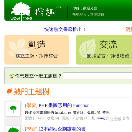
v0.4
你好，歡迎光臨！
帳號登入
．
立即註冊
快速貼文書籤推出！
消
你想建立什麼主題樹？
[學習]
PHP 畫圖形用的 Function
PHP 基本畫圖用的 function, ex: 畫直線、弧線.. 等. 整理.
瀏覽 (11441)
收藏 (4)
回應 (6)
討論 (1)
Tsung
於
17 年前
發表
[學習]
12本網站企劃該看的書