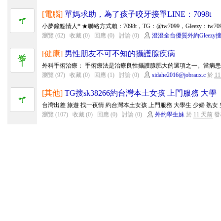
[電腦]
單媽求助，為了孩子咬牙接單LINE：7098t
小夢鐘點情人* ★聯絡方式賴：7098t，TG：@tw7099，Gleezy：tw709
瀏覽 (62)
收藏 (0)
回應 (0)
討論 (0)
澄澄全台優質外約Gleezy搜
[健康]
男性朋友不可不知的攝護腺疾病
外科手術治療： 手術療法是治療良性攝護腺肥大的選項之一。當病患因
瀏覽 (97)
收藏 (0)
回應 (1)
討論 (0)
sidahe2016@jobraux.c
於
1
[其他]
TG搜sk38266約台灣本土女孩 上門服務 大學
台灣出差 旅遊 找一夜情 約台灣本土女孩 上門服務 大學生 少婦 熟女 空姐 私
瀏覽 (107)
收藏 (0)
回應 (0)
討論 (0)
外約學生妹
於
11 天前
發