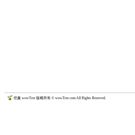
挖趣 wowTree 版權所有 © wowTree.com All Rights Reserved.