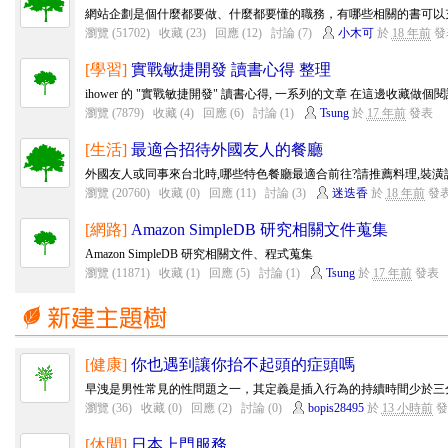
網站企劃是個什麼都要做、什麼都要懂的職務，有哪些相關的書可以充實
瀏覽 (51702)
收藏 (23)
回應 (12)
討論 (7)
小木可
於
18 年前
發
[學習]
實戰敏捷開發 讀書心得 整理
ihower 的 "實戰敏捷開發" 讀書心得, 一系列的文章 在這邊收藏做個
瀏覽 (7879)
收藏 (4)
回應 (6)
討論 (1)
Tsung
於
17 年前
發表
[生活]
最適合招待外國友人的餐廳
外國友人或同事來台北時,哪些特色餐廳最適合前往?請推薦料理,裝潢設
瀏覽 (20760)
收藏 (0)
回應 (11)
討論 (3)
迷迭香
於
18 年前
發
[網路]
Amazon SimpleDB 研究相關文件蒐集
Amazon SimpleDB 研究相關文件、程式蒐集
瀏覽 (11871)
收藏 (1)
回應 (5)
討論 (1)
Tsung
於
17 年前
發表
[健康]
你也遇到讓你抬不起頭的症頭嗎
早洩是男性常見的性問題之一，其定義是插入行為的持續時間少於三分
瀏覽 (36)
收藏 (0)
回應 (2)
討論 (0)
bopis28495
於
13 小時前
發
[休閒]
日本上門服務