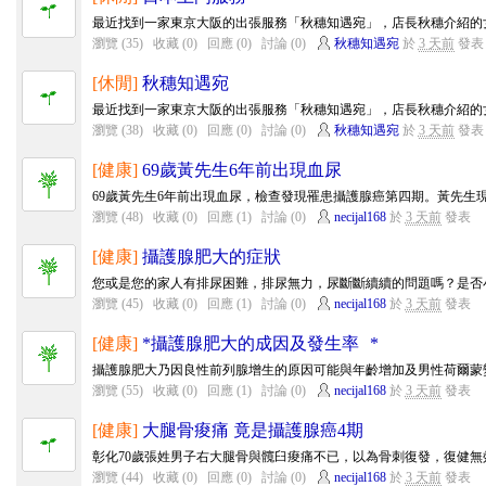
最近找到一家東京大阪的出張服務「秋穗知遇宛」，店長秋穗介紹的女
瀏覽 (35)
收藏 (0)
回應 (0)
討論 (0)
秋穗知遇宛
於
3 天前
發表
[休閒]
秋穗知遇宛
最近找到一家東京大阪的出張服務「秋穗知遇宛」，店長秋穗介紹的女
瀏覽 (38)
收藏 (0)
回應 (0)
討論 (0)
秋穗知遇宛
於
3 天前
發表
[健康]
69歲黃先生6年前出現血尿
69歲黃先生6年前出現血尿，檢查發現罹患攝護腺癌第四期。黃先生現
瀏覽 (48)
收藏 (0)
回應 (1)
討論 (0)
necijal168
於
3 天前
發表
[健康]
攝護腺肥大的症狀
您或是您的家人有排尿困難，排尿無力，尿斷斷續續的問題嗎？是否小
瀏覽 (45)
收藏 (0)
回應 (1)
討論 (0)
necijal168
於
3 天前
發表
[健康]
*攝護腺肥大的成因及發生率 *
攝護腺肥大乃因良性前列腺增生的原因可能與年齡增加及男性荷爾蒙變
瀏覽 (55)
收藏 (0)
回應 (1)
討論 (0)
necijal168
於
3 天前
發表
[健康]
大腿骨痠痛 竟是攝護腺癌4期
彰化70歲張姓男子右大腿骨與髖臼痠痛不已，以為骨刺復發，復健無效
瀏覽 (44)
收藏 (0)
回應 (0)
討論 (0)
necijal168
於
3 天前
發表