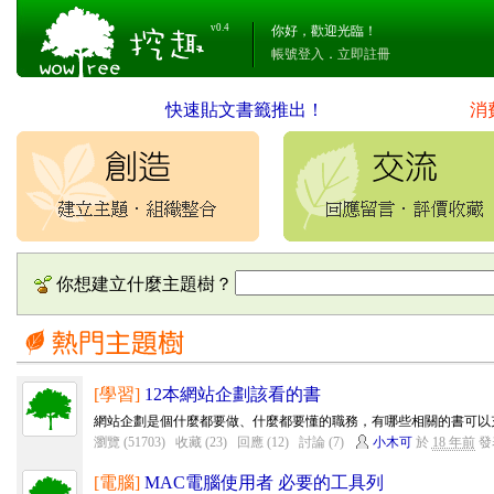
v0.4
你好，歡迎光臨！
帳號登入
．
立即註冊
快速貼文書籤推出！
消
你想建立什麼主題樹？
[學習]
12本網站企劃該看的書
網站企劃是個什麼都要做、什麼都要懂的職務，有哪些相關的書可以充實
瀏覽 (51703)
收藏 (23)
回應 (12)
討論 (7)
小木可
於
18 年前
發
[電腦]
MAC電腦使用者 必要的工具列