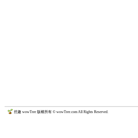
挖趣 wowTree 版權所有 © wowTree.com All Rights Reserved.