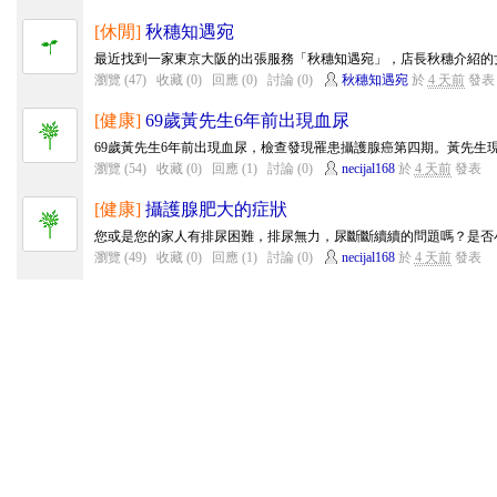
[休閒]
秋穗知遇宛
最近找到一家東京大阪的出張服務「秋穗知遇宛」，店長秋穗介紹的女
瀏覽 (47)
收藏 (0)
回應 (0)
討論 (0)
秋穗知遇宛
於
4 天前
發表
[健康]
69歲黃先生6年前出現血尿
69歲黃先生6年前出現血尿，檢查發現罹患攝護腺癌第四期。黃先生現
瀏覽 (54)
收藏 (0)
回應 (1)
討論 (0)
necijal168
於
4 天前
發表
[健康]
攝護腺肥大的症狀
您或是您的家人有排尿困難，排尿無力，尿斷斷續續的問題嗎？是否小
瀏覽 (49)
收藏 (0)
回應 (1)
討論 (0)
necijal168
於
4 天前
發表