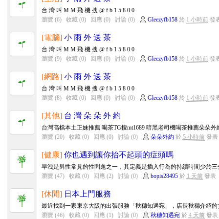
台 灣 叫 M M 飛 機 搜 @ f b 1 5 8 0 0
瀏覽 (6)
收藏 (0)
回應 (0)
討論 (0)
Gleezyfb158
於
1 小時前
發
[電腦]
小 雨 外 送 茶
台 灣 叫 M M 飛 機 搜 @ f b 1 5 8 0 0
瀏覽 (9)
收藏 (0)
回應 (0)
討論 (0)
Gleezyfb158
於
1 小時前
發
[網路]
小 雨 外 送 茶
台 灣 叫 M M 飛 機 搜 @ f b 1 5 8 0 0
瀏覽 (8)
收藏 (0)
回應 (0)
討論 (0)
Gleezyfb158
於
1 小時前
發
[其他]
台 灣 朵 朵 外 約
台灣高檔本土正妹推薦 喝茶TG搜mt1689 暗黑老司機喝茶推薦朵朵外約加賴mt
瀏覽 (20)
收藏 (0)
回應 (0)
討論 (0)
朵朵外約
於
5 小時前
發表
[健康]
你也遇到讓你抬不起頭的症頭嗎
早洩是男性常見的性問題之一，其定義是插入行為的持續時間少於三分
瀏覽 (47)
收藏 (0)
回應 (2)
討論 (0)
bopis28495
於
1 天前
發表
[休閒]
日本上門服務
最近找到一家東京大阪的出張服務「秋穗知遇宛」，店長秋穗介紹的女
瀏覽 (46)
收藏 (0)
回應 (1)
討論 (0)
秋穗知遇宛
於
4 天前
發表