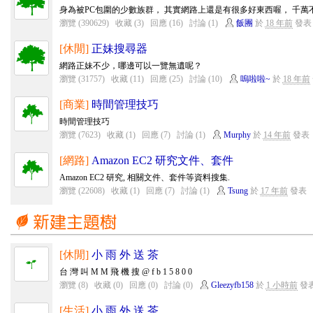
身為被PC包圍的少數族群， 其實網路上還是有很多好東西喔， 千
瀏覽 (390629)
收藏 (3)
回應 (16)
討論 (1)
飯團
於
18 年前
發表
[休閒]
正妹搜尋器
網路正妹不少，哪邊可以一覽無遺呢？
瀏覽 (31757)
收藏 (11)
回應 (25)
討論 (10)
嗚啦啦~
於
18 年前
[商業]
時間管理技巧
時間管理技巧
瀏覽 (7623)
收藏 (1)
回應 (7)
討論 (1)
Murphy
於
14 年前
發表
[網路]
Amazon EC2 研究文件、套件
Amazon EC2 研究, 相關文件、套件等資料搜集.
瀏覽 (22608)
收藏 (1)
回應 (7)
討論 (1)
Tsung
於
17 年前
發表
[休閒]
小 雨 外 送 茶
台 灣 叫 M M 飛 機 搜 @ f b 1 5 8 0 0
瀏覽 (8)
收藏 (0)
回應 (0)
討論 (0)
Gleezyfb158
於
1 小時前
發
[生活]
小 雨 外 送 茶