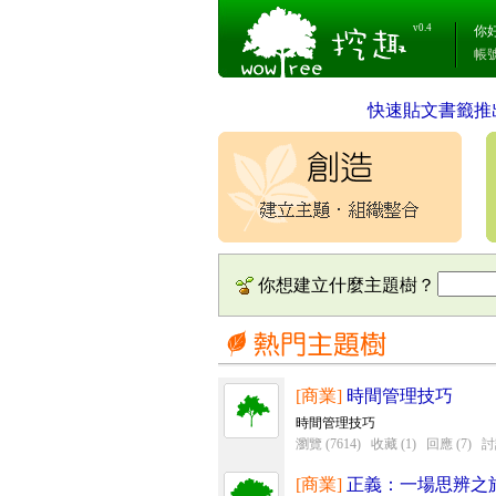
v0.4
你
帳
快速貼文書籤推
你想建立什麼主題樹？
[商業]
時間管理技巧
時間管理技巧
瀏覽 (7614)
收藏 (1)
回應 (7)
討
[商業]
正義：一場思辨之旅