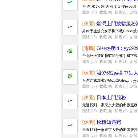
台 灣 水 水 外 送 茶 T G 搜tw6869 
瀏覽 (14)
收藏 (0)
回應 (0)
討論 
[休閒]
臺灣上門放鬆服務瀨9
外約學生援交妹手機下載Gleezy搜id：yy
瀏覽 (15)
收藏 (0)
回應 (0)
討論 
[電腦]
Gleezy搜id：yy
台北外送茶加賴97662p或手機下載Gleez
瀏覽 (20)
收藏 (0)
回應 (1)
討論 
[休閒]
籟97662p#高
台灣約妹加瀨97662p或Gleezy
瀏覽 (27)
收藏 (0)
回應 (3)
討論 
[休閒]
日本上門服務
最近找到一家東京大阪的出張服務
瀏覽 (26)
收藏 (0)
回應 (0)
討論 
[休閒]
秋穗知遇宛
最近找到一家東京大阪的出張服務
瀏覽 (28)
收藏 (0)
回應 (0)
討論 