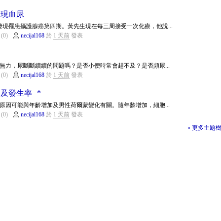
出現血尿
發現罹患攝護腺癌第四期。黃先生現在每三周接受一次化療，他說...
(0)
necijal168
於
1 天前
發表
無力，尿斷斷續續的問題嗎？是否小便時常會趕不及？是否頻尿...
(0)
necijal168
於
1 天前
發表
及發生率 *
原因可能與年齡增加及男性荷爾蒙變化有關。隨年齡增加，細胞...
(0)
necijal168
於
1 天前
發表
» 更多主題