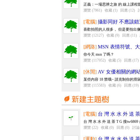
正義：一場思辨之旅 的 線上課程影
瀏覽 (7961)
收藏 (1)
回應 (12)
討
[電腦]
攝影同好 不應該
喜歡拍照的人很多， 但是要拍出像
瀏覽 (12127)
收藏 (9)
回應 (11)
[網路]
MSN 表情符號、
你今天 msn 了嗎？
瀏覽 (117952)
收藏 (5)
回應 (17)
[休閒]
AV 女優相關的網
某些內容 18 禁哦~ 請克制你的滑鼠.
瀏覽 (115583)
收藏 (6)
回應 (19)
[電腦]
台 灣 水 水 外 送 茶 
台 灣 水 水 外 送 茶 T G 搜tw6869 
瀏覽 (22)
收藏 (0)
回應 (0)
討論 
[運動]
台 灣 水 水 外 送 茶 