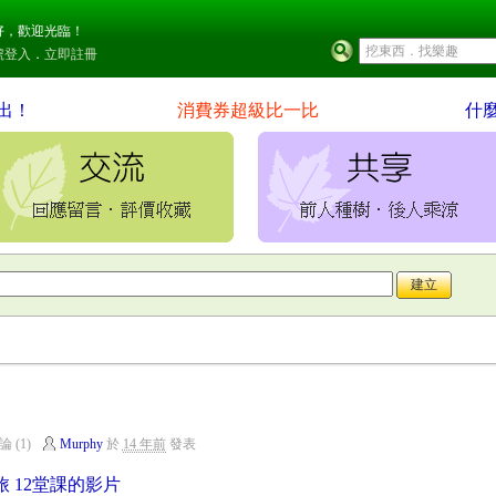
好，歡迎光臨！
號登入
．
立即註冊
出！
消費券超級比一比
什
論 (1)
Murphy
於
14 年前
發表
 12堂課的影片