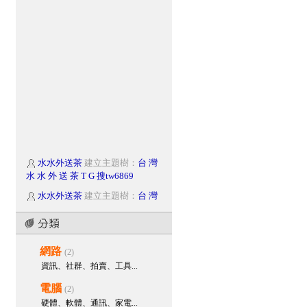
水水外送茶
建立主題樹：
台 灣
水 水 外 送 茶 T G 搜tw6869
水水外送茶
建立主題樹：
台 灣
水 水 外 送 茶 T G 搜tw6869
臺灣約妹瀨97662p
建立主題
樹：
臺灣上門放鬆服務瀨97662p
網路
(2)
臺灣約妹瀨97662p
參與回應：
資訊、社群、拍賣、工具...
Gleezy搜id：yy6929【可直接聊天
哦】line 97662p西屯區叫舒壓#台
電腦
(2)
中一夜情#台中找妹妹#中區叫服務
硬體、軟體、通訊、家電...