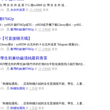
台 灣 水 水 外 送 茶 T G 搜tw6869 台 灣 水 水 外 送...
(0)
水水外送茶
於
15 小時前
發表
7662p
6929 籟97662p或TG：y6929或手機下載Gleezy搜id：yy692...
(0)
臺灣約妹瀨97662p
於
17 小時前
發表
6929【可直接聊天哦】
y搜id：yy6929# 台北外約 # 台北外送茶 Telegram 搜索@y...
(0)
臺灣約妹瀨97662p
於
17 小時前
發表
中生大學生初兼幼齒清純蘿莉青茶
：yy6929雙北外約學生妹#新竹外約打炮#台中彰化南投找小姐打炮#台...
(0)
臺灣約妹瀨97662p
於
19 小時前
發表
「秋穗知遇宛」，店長秋穗介紹的女生質感很不錯。學生、人妻...
(0)
秋穗知遇宛
於
1 天前
發表
「秋穗知遇宛」，店長秋穗介紹的女生質感很不錯。學生、人妻...
(0)
秋穗知遇宛
於
1 天前
發表