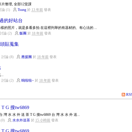
片整理, 全部12堂課
論 (1)
Tsung
於
13 年前
發表
錯過的好站台
樣的照片，就是多看多拍 在這裡列舉的有器材的、有心法的 ...
討論 (2)
飯團
於
18 年前
發表
大頭貼蒐集
討論 (8)
應援團
於
18 年前
發表
站
..
討論 (2)
嗚啦啦~
於
18 年前
發表
RS
T G 搜tw6869
台 灣 水 水 外 送 茶 T G 搜tw6869 台 灣 水 水 外 送...
(0)
水水外送茶
於
15 小時前
發表
T G 搜tw6869