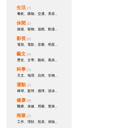
#按摩#空姐#學生妹#人妻#少婦
生活
(7)
臺灣約妹瀨97662p
建立主題
餐飲、購物、交通、美容...
樹：
Gleezy搜id：yy6929【可直接
聊天哦】
休閒
(2)
臺灣約妹瀨97662p
參與回應：
旅遊、寵物、遊戲、動漫...
手機下載Gleezy搜id：yy6929無套
影視
(6)
小媛外送茶約妹賴97662p或
TG:y6929高雄/新竹無套妹/小港/新
電視、電影、音樂、明星...
竹外送茶經驗,鳳山/竹北外送茶心
藝文
(4)
得/左營/竹北外送茶照片/新竹/高雄
歷史、文學、藝術、風俗...
外送茶電話/
科學
臺灣約妹瀨97662p
參與回應：
(2)
台北外送茶加賴97662p或手機下載
天文、地理、自然、生物...
Gleezy搜id：yy6929# 台北外約 #
運動
(2)
台北外送茶 Telegram 搜索@y6929
台北約學生妹妹 酒店上門服務 松
棒球、籃球、撞球、游泳...
山區援交妹 台北外送妹台北車站約
健康
(8)
妹
醫療、保健、用藥、塑身...
臺灣約妹瀨97662p
參與回應：
商業
台灣小媛臺灣出差外送茶留言板瀨
(2)
97662p台灣北中南全台服務純台正
工作、理財、投資、保險...
妹現金消費全套服務外約在校學生