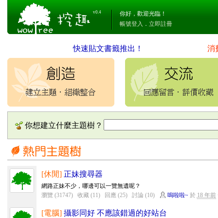
v0.4
你好，歡迎光臨！
帳號登入
．
立即註冊
快速貼文書籤推出！
消
你想建立什麼主題樹？
[休閒]
正妹搜尋器
網路正妹不少，哪邊可以一覽無遺呢？
瀏覽 (31747)
收藏 (11)
回應 (25)
討論 (10)
嗚啦啦~
於
18 年前
[電腦]
攝影同好 不應該錯過的好站台