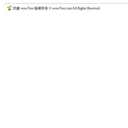
挖趣 wowTree 版權所有 © wowTree.com All Rights Reserved.