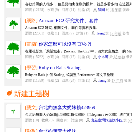
喜歡拍照的人很多， 但是要拍出像樣的照片，就是多看多拍 在這裡列舉
瀏覽 (12128)
收藏 (9)
回應 (11)
討論 (2)
飯團
於
18 年前
發表
[網路]
Amazon EC2 研究文件、套件
Amazon EC2 研究, 相關文件、套件等資料搜集.
瀏覽 (22601)
收藏 (1)
回應 (7)
討論 (1)
Tsung
於
17 年前
發表
[電腦]
你家怎麼可以沒有 TiVo ?!
在電視影集「慾望城市」(Sex and The City)中，四大女主角之一的 Miran
瀏覽 (15762)
收藏 (4)
回應 (17)
討論 (3)
小木可
於
18 年前
發
[學習]
Ruby on Rails Scaling
Ruby on Rails 如何 Scaling, 並調整 Performance 等文章整理.
瀏覽 (11839)
收藏 (2)
回應 (24)
討論 (1)
Tsung
於
17 年前
發表
[藝文]
台北約無套大奶妹賴423969
台北約無套大奶妹賴jkf989或 賴423969 【Telegram：tw6698】.西
瀏覽 (10)
收藏 (0)
回應 (0)
討論 (0)
出差臺灣旅遊找小姐
於
5
[影視]
台北約無套大奶妹