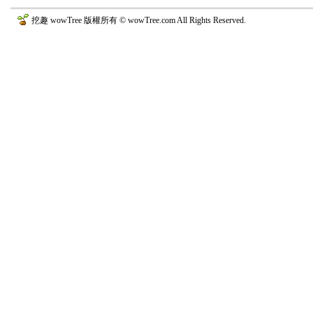
挖趣 wowTree 版權所有 © wowTree.com All Rights Reserved.