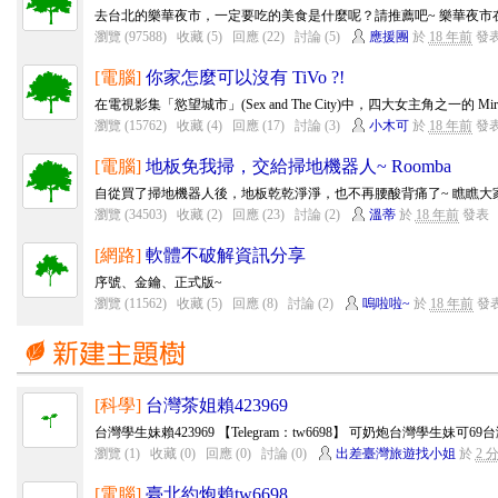
去台北的樂華夜市，一定要吃的美食是什麼呢？請推薦吧~ 樂華夜市在
瀏覽 (97588)
收藏 (5)
回應 (22)
討論 (5)
應援團
於
18 年前
發
[電腦]
你家怎麼可以沒有 TiVo ?!
在電視影集「慾望城市」(Sex and The City)中，四大女主角之一的 Miran
瀏覽 (15762)
收藏 (4)
回應 (17)
討論 (3)
小木可
於
18 年前
發
[電腦]
地板免我掃，交給掃地機器人~ Roomba
自從買了掃地機器人後，地板乾乾淨淨，也不再腰酸背痛了~ 瞧瞧大
瀏覽 (34503)
收藏 (2)
回應 (23)
討論 (2)
溫蒂
於
18 年前
發表
[網路]
軟體不破解資訊分享
序號、金鑰、正式版~
瀏覽 (11562)
收藏 (5)
回應 (8)
討論 (2)
嗚啦啦~
於
18 年前
發
[科學]
台灣茶姐賴423969
台灣學生妹賴423969 【Telegram：tw6698】 可奶炮台灣學生妹可
瀏覽 (1)
收藏 (0)
回應 (0)
討論 (0)
出差臺灣旅遊找小姐
於
2 
[電腦]
臺北約炮賴tw6698