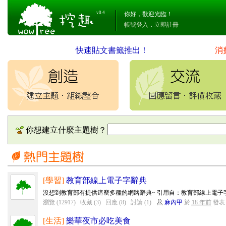
v0.4
你好，歡迎光臨！
帳號登入
．
立即註冊
快速貼文書籤推出！
消
你想建立什麼主題樹？
[學習]
教育部線上電子字辭典
沒想到教育部有提供這麼多種的網路辭典~ 引用自：教育部線上電子字辭典簡介 h
瀏覽 (12917)
收藏 (3)
回應 (8)
討論 (1)
麻內甲
於
18 年前
發表
[生活]
樂華夜市必吃美食