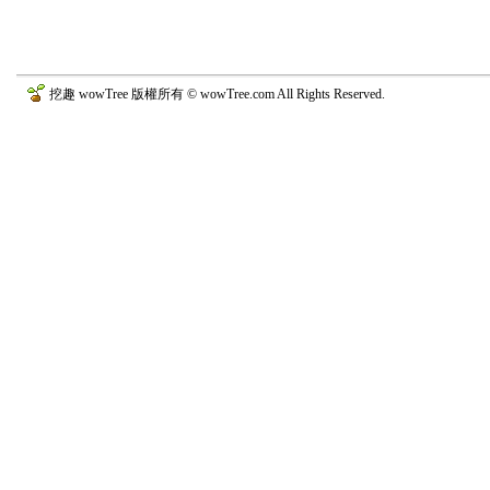
挖趣 wowTree 版權所有 © wowTree.com All Rights Reserved.