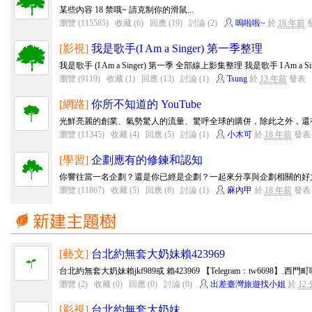
某些內容 18 禁哦~ 請克制你的滑鼠...
瀏覽 (115585)
收藏 (6)
回應 (19)
討論 (2)
嗚啦啦~
於
18 年前
[影視]
我是歌手(I Am a Singer) 第一季整理
我是歌手 (I Am a Singer) 第一季 全部線上影集整理 我是歌手 I Am a Si
瀏覽 (9119)
收藏 (1)
回應 (13)
討論 (1)
Tsung
於
13 年前
發表
[網路]
你所不知道的 YouTube
光鮮亮麗的創業、氣勢驚人的流量、驚呼全球的購併，除此之外，還有一些
瀏覽 (11345)
收藏 (4)
回應 (5)
討論 (1)
小木可
於
18 年前
發表
[學習]
企劃應有的修鍊和認知
你響往當一名企劃？還是你已經是企劃？一起來分享與企劃相關的好
瀏覽 (11867)
收藏 (5)
回應 (8)
討論 (1)
麻內甲
於
18 年前
發表
[藝文]
台北約無套大奶妹賴423969
台北約無套大奶妹賴jkf989或 賴423969 【Telegram：tw6698】.西
瀏覽 (2)
收藏 (0)
回應 (0)
討論 (0)
出差臺灣旅遊找小姐
於
12
[影視]
台北約無套大奶妹