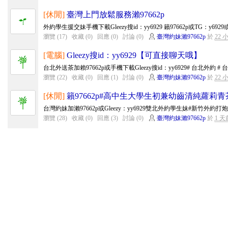
[休閒]
臺灣上門放鬆服務瀨97662p
外約學生援交妹手機下載Gleezy搜id：yy6929 籟97662p或TG：y6929或手
瀏覽 (17)
收藏 (0)
回應 (0)
討論 (0)
臺灣約妹瀨97662p
於
22 
[電腦]
Gleezy搜id：yy6929【可直接聊天哦】
台北外送茶加賴97662p或手機下載Gleezy搜id：yy6929# 台北外約 # 台北外
瀏覽 (22)
收藏 (0)
回應 (1)
討論 (0)
臺灣約妹瀨97662p
於
22 
[休閒]
籟97662p#高中生大學生初兼幼齒清純蘿莉青
台灣約妹加瀨97662p或Gleezy：yy6929雙北外約學生妹#新竹外約打
瀏覽 (28)
收藏 (0)
回應 (3)
討論 (0)
臺灣約妹瀨97662p
於
1 天