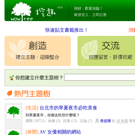
v0.4
你好，歡迎光臨！
帳號登入
．
立即註冊
快速貼文書籤推出！
消
你想建立什麼主題樹？
[生活]
台北市的寧夏夜市必吃美食
到寧夏夜市，你都去吃些什麼呢？
瀏覽 (38721)
收藏 (3)
回應 (13)
討論 (7)
應援團
於
18 年前
發
[休閒]
AV 女優相關的網站