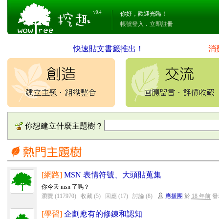
v0.4
你好，歡迎光臨！
帳號登入
．
立即註冊
快速貼文書籤推出！
消
你想建立什麼主題樹？
[網路]
MSN 表情符號、大頭貼蒐集
你今天 msn 了嗎？
瀏覽 (117970)
收藏 (5)
回應 (17)
討論 (8)
應援團
於
18 年前
發
[學習]
企劃應有的修鍊和認知