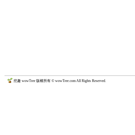
挖趣 wowTree 版權所有 © wowTree.com All Rights Reserved.