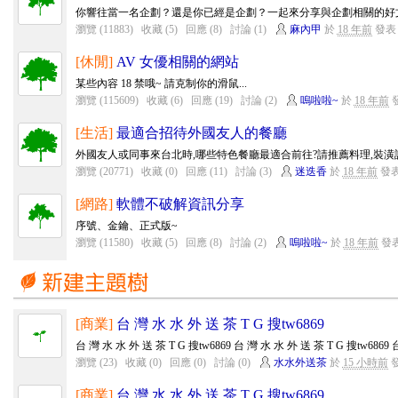
你響往當一名企劃？還是你已經是企劃？一起來分享與企劃相關的好
瀏覽 (11883)
收藏 (5)
回應 (8)
討論 (1)
麻內甲
於
18 年前
發表
[休閒]
AV 女優相關的網站
某些內容 18 禁哦~ 請克制你的滑鼠...
瀏覽 (115609)
收藏 (6)
回應 (19)
討論 (2)
嗚啦啦~
於
18 年前
[生活]
最適合招待外國友人的餐廳
外國友人或同事來台北時,哪些特色餐廳最適合前往?請推薦料理,裝潢設
瀏覽 (20771)
收藏 (0)
回應 (11)
討論 (3)
迷迭香
於
18 年前
發
[網路]
軟體不破解資訊分享
序號、金鑰、正式版~
瀏覽 (11580)
收藏 (5)
回應 (8)
討論 (2)
嗚啦啦~
於
18 年前
發
[商業]
台 灣 水 水 外 送 茶 T G 搜tw6869
台 灣 水 水 外 送 茶 T G 搜tw6869 台 灣 水 水 外 送 茶 T G 搜tw6869 台
瀏覽 (23)
收藏 (0)
回應 (0)
討論 (0)
水水外送茶
於
15 小時前
[商業]
台 灣 水 水 外 送 茶 T G 搜tw6869