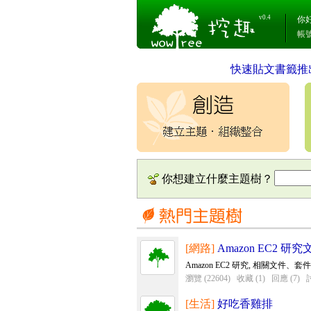
v0.4
你
帳
快速貼文書籤推
你想建立什麼主題樹？
[網路]
Amazon EC2 
Amazon EC2 研究, 相關文件、
瀏覽 (22604)
收藏 (1)
回應 (7)
討
[生活]
好吃香雞排