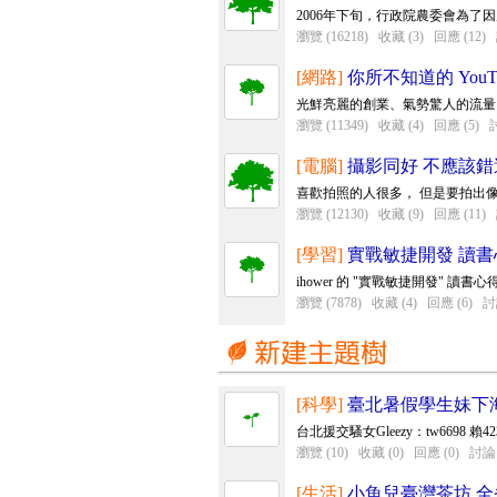
2006年下旬，行政院農委會為了
瀏覽 (16218)
收藏 (3)
回應 (12)
[網路]
你所不知道的 YouT
光鮮亮麗的創業、氣勢驚人的流量、
瀏覽 (11349)
收藏 (4)
回應 (5)
討
[電腦]
攝影同好 不應該
喜歡拍照的人很多， 但是要拍出像
瀏覽 (12130)
收藏 (9)
回應 (11)
[學習]
實戰敏捷開發 讀書
ihower 的 "實戰敏捷開發" 讀
瀏覽 (7878)
收藏 (4)
回應 (6)
討
[科學]
臺北暑假學生妹下海
台北援交騷女Gleezy：tw6698 賴42
瀏覽 (10)
收藏 (0)
回應 (0)
討論 
[生活]
小魚兒臺灣茶坊 全省