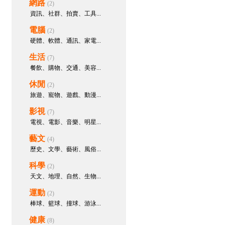
「一夜多次」後的虛脫疲憊感！教
網路
(2)
你如何透過精準營養與充血復原，
資訊、社群、拍賣、工具...
玩轉頂級二連擊！
電腦
(2)
出差臺灣旅遊找小姐Gleezy號
硬體、軟體、通訊、家電...
tw66
建立主題樹：
臺北暑假學生
妹下海 加LINE看照
生活
(7)
餐飲、購物、交通、美容...
出差臺灣旅遊找小姐Gleezy號
tw66
建立主題樹：
小魚兒臺灣茶
休閒
(2)
坊 全省快速到府賴jkf989
旅遊、寵物、遊戲、動漫...
出差臺灣旅遊找小姐Gleezy號
影視
(7)
tw66
建立主題樹：
小魚兒臺灣茶
坊 全省快速到府
電視、電影、音樂、明星...
bopis28495
參與回應：
天天久
藝文
(4)
坐上班，下半身血液大塞車？解鎖
歷史、文學、藝術、風俗...
深蹲與血管營養，打造海綿體充血
科學
的高速公路！
(2)
天文、地理、自然、生物...
bopis28495
參與回應：
四種改
善早洩方式降級敏感度，讓愛愛抬
運動
(2)
起頭
棒球、籃球、撞球、游泳...
bopis28495
建立主題樹：
你也
健康
(8)
遇到讓你抬不起頭的症頭嗎