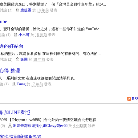
因應美國雞肉進口，特別舉辦了一個「台灣黃金雞排嘉年華」的評...
討論 (2)
應援團
於
18 年前
發表
ube
驚呼全球的購併，除此之外，還有一些你不知道的 YouTube~
論 (1)
小木可
於
18 年前
發表
錯過的好站台
樣的照片，就是多看多拍 在這裡列舉的有器材的、有心法的 ...
討論 (2)
飯團
於
18 年前
發表
心得 整理
書心得, 一系列的文章 在這邊收藏做個閱讀清單列表.
論 (1)
Tsung
於
17 年前
發表
RS
 加LINE看照
3969 【Telegram：tw6698】|台北外約一夜情空姐|台北舒壓個...
(0)
出差臺灣旅遊找小姐Gleezy號tw66
於
4 小時前
發表
快速到府賴jkf989