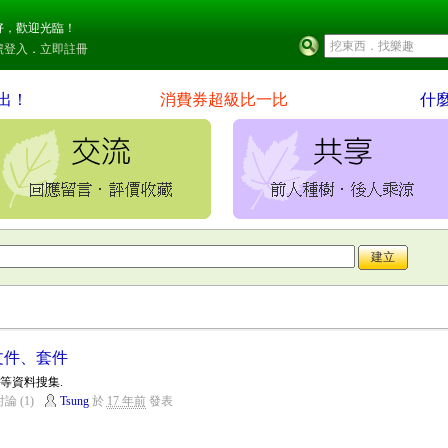
好，歡迎光臨！
號登入
．
立即註冊
出！
消費券超級比一比
什
研究文件、套件
套件等資料搜集.
論 (1)
Tsung
於
17 年前
發表