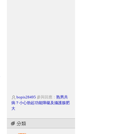
樹
bopis28495
參與回應：
熟男共
病？小心勃起功能障礙及攝護腺肥
大
bopis28495
參與回應：
男性攝
護腺癌新式診斷方式 可提高準確度
bopis28495
參與回應：
破解