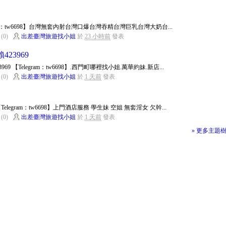
gram：tw6698】台灣無套內射台灣口爆台灣吞精台灣巨乳台灣大奶台...
(0)
出差臺灣旅遊找小姐
於
23 小時前
發表
23969
69 【Telegram：tw6698】.西門町哪裡找小姐.萬華約妹.新店...
(0)
出差臺灣旅遊找小姐
於
1 天前
發表
elegram：tw6698】上門酒店服務 學生妹 空姐 無套淫女 欠幹...
(0)
出差臺灣旅遊找小姐
於
1 天前
發表
» 更多主題