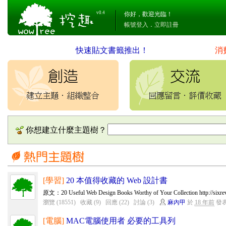
v0.4
你好，歡迎光臨！
帳號登入
．
立即註冊
快速貼文書籤推出！
消
你想建立什麼主題樹？
[學習]
20 本值得收藏的 Web 設計書
原文：20 Useful Web Design Books Worthy of Your Collection http://sixrevi
瀏覽 (18551)
收藏 (9)
回應 (22)
討論 (3)
麻內甲
於
18 年前
發
[電腦]
MAC電腦使用者 必要的工具列