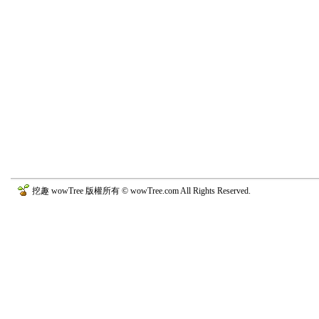
挖趣 wowTree 版權所有 © wowTree.com All Rights Reserved.