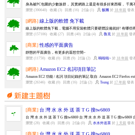
身為被PC包圍的少數族群， 其實網路上還是有很多好東西喔， 千
瀏覽 (390640)
收藏 (3)
回應 (16)
討論 (1)
飯團
於
18 年前
發表
[網路]
線上版的軟體 免下載
線上版的軟體免下載，電腦不用安裝軟體只要硬體設備就好! 有哪些商
瀏覽 (157106)
收藏 (27)
回應 (40)
討論 (4)
魯克
於
18 年前
發
[商業]
性感的平面廣告
靜態的平面廣告，有更多的遐想空間~
瀏覽 (11750)
收藏 (0)
回應 (9)
討論 (2)
嗚啦啦~
於
18 年前
發
[網路]
Amazon EC2 名詞項目筆記
Amazon EC2 功能 / 名詞 項目紀錄的筆記 取自: Amazon EC2 Firefox ext
瀏覽 (26346)
收藏 (0)
回應 (16)
討論 (2)
Tsung
於
17 年前
發表
[商業]
台 灣 水 水 外 送 茶 T G 搜tw6869
台 灣 水 水 外 送 茶 T G 搜tw6869 台 灣 水 水 外 送 茶 T G 搜tw6869 台
瀏覽 (28)
收藏 (0)
回應 (0)
討論 (0)
水水外送茶
於
1 天前
發表
[商業]
台 灣 水 水 外 送 茶 T G 搜tw6869