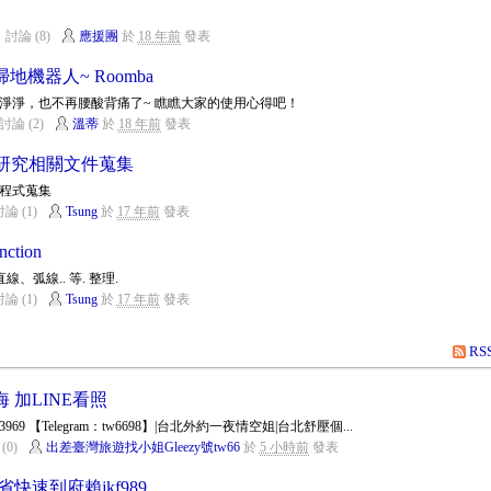
討論 (8)
應援團
於
18 年前
發表
機器人~ Roomba
淨淨，也不再腰酸背痛了~ 瞧瞧大家的使用心得吧！
討論 (2)
溫蒂
於
18 年前
發表
eDB 研究相關文件蒐集
件、程式蒐集
論 (1)
Tsung
於
17 年前
發表
tion
畫直線、弧線.. 等. 整理.
論 (1)
Tsung
於
17 年前
發表
RS
 加LINE看照
3969 【Telegram：tw6698】|台北外約一夜情空姐|台北舒壓個...
(0)
出差臺灣旅遊找小姐Gleezy號tw66
於
5 小時前
發表
快速到府賴jkf989