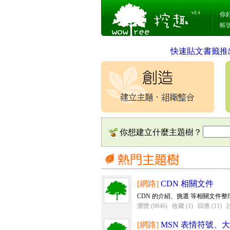
v0.4
你
帳
快速貼文書籤推
你想建立什麼主題樹？
[網路]
CDN 相關文件
CDN 的介紹、挑選 等相關文件整
瀏覽 (9846)
收藏 (1)
回應 (11)
討
[網路]
MSN 表情符號、