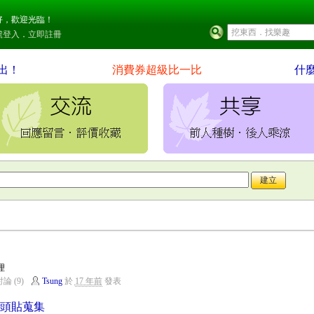
好，歡迎光臨！
號登入
．
立即註冊
出！
消費券超級比一比
什
理
論 (9)
Tsung
於
17 年前
發表
大頭貼蒐集