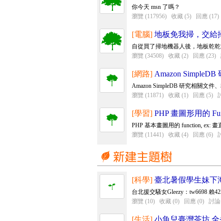
你今天 msn 了嗎？
瀏覽 (117956)
收藏 (5)
回應 (17)
[電腦]
地板免我掃，交給掃地
自從買了掃地機器人後，地板乾乾
瀏覽 (34508)
收藏 (2)
回應 (23)
[網路]
Amazon Simpl
Amazon SimpleDB 研究相關文
瀏覽 (11871)
收藏 (1)
回應 (5)
討
[學習]
PHP 畫圖形用的 Func
PHP 基本畫圖用的 function, ex: 
瀏覽 (11441)
收藏 (4)
回應 (6)
討
[科學]
臺北暑假學生妹下海
台北援交騷女Gleezy：tw6698 賴42
瀏覽 (10)
收藏 (0)
回應 (0)
討論 
[生活]
小魚兒臺灣茶坊 全省