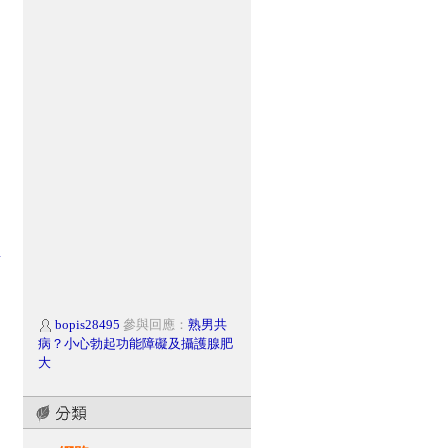
樹
bopis28495
參與回應：
熟男共
病？小心勃起功能障礙及攝護腺肥
大
bopis28495
參與回應：
男性攝
護腺癌新式診斷方式 可提高準確度
bopis28495
參與回應：
破解