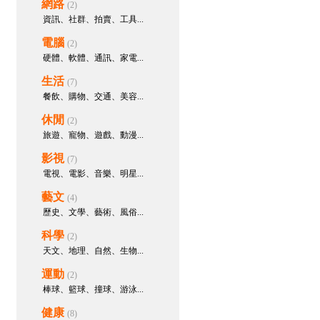
網路
「一夜多次」後的虛脫疲憊感！教
(2)
你如何透過精準營養與充血復原，
資訊、社群、拍賣、工具...
玩轉頂級二連擊！
電腦
(2)
出差臺灣旅遊找小姐Gleezy號
硬體、軟體、通訊、家電...
tw66
建立主題樹：
臺北暑假學生
妹下海 加LINE看照
生活
(7)
餐飲、購物、交通、美容...
出差臺灣旅遊找小姐Gleezy號
tw66
建立主題樹：
小魚兒臺灣茶
休閒
(2)
坊 全省快速到府賴jkf989
旅遊、寵物、遊戲、動漫...
出差臺灣旅遊找小姐Gleezy號
影視
(7)
tw66
建立主題樹：
小魚兒臺灣茶
電視、電影、音樂、明星...
坊 全省快速到府
bopis28495
參與回應：
天天久
藝文
(4)
坐上班，下半身血液大塞車？解鎖
歷史、文學、藝術、風俗...
深蹲與血管營養，打造海綿體充血
科學
的高速公路！
(2)
天文、地理、自然、生物...
bopis28495
參與回應：
四種改
善早洩方式降級敏感度，讓愛愛抬
運動
(2)
起頭
棒球、籃球、撞球、游泳...
bopis28495
建立主題樹：
你也
健康
(8)
遇到讓你抬不起頭的症頭嗎