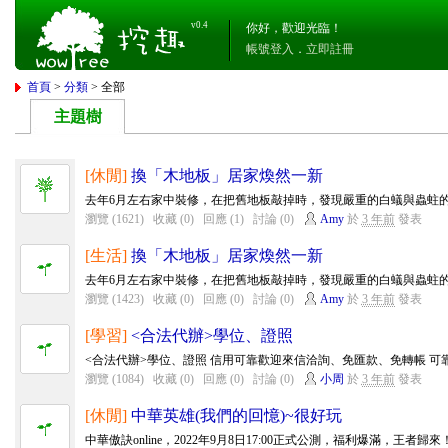
v0.4
你好，歡迎光臨！
帳號登入
．
立即註冊
首頁
>
分類
> 全部
主題樹
[休閒]
換「木地板」居家煥然一新
去年6月左右家中裝修，在把舊地板敲掉時，發現嚴重的白蟻與蟲蛀的問
瀏覽 (1621)
收藏 (0)
回應 (1)
討論 (0)
Amy
於
3 年前
發表
[生活]
換「木地板」居家煥然一新
去年6月左右家中裝修，在把舊地板敲掉時，發現嚴重的白蟻與蟲蛀的問
瀏覽 (1423)
收藏 (0)
回應 (0)
討論 (0)
Amy
於
3 年前
發表
[學習]
<合法代辦>學位、證照
<合法代辦>學位、證照 信用可靠歡迎來信洽詢、免匯款、免轉帳 可靠、安全 
瀏覽 (1084)
收藏 (0)
回應 (0)
討論 (0)
小周
於
3 年前
發表
[休閒]
中華英雄(我們的回憶)~很好玩
中華傲訣online，2022年9月8日17:00正式公測，福利爆滿，王者歸