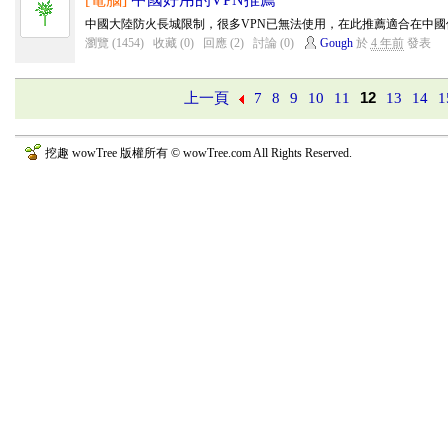
中國大陸防火長城限制，很多VPN已無法使用，在此推薦適合在中國
瀏覽 (1454)
收藏 (0)
回應 (2)
討論 (0)
Gough
於
4 年前
發表
上一頁
7
8
9
10
11
12
13
14
1
挖趣 wowTree 版權所有 © wowTree.com All Rights Reserved.