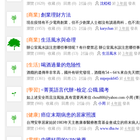
瀏覽 (1629)
收藏 (0)
回應 (0)
討論 (0)
沈椏椏
於
3 年前
發表
[商業]
創業理財方法
現在疫情有不少電商創業，但不少創業人士都沒有讀過商科，也不清楚
瀏覽 (1953)
收藏 (0)
回應 (2)
討論 (0)
karychan
於
3 年前
發表
[商業]
生活風水與命理
辦公室風水該注意哪些事情呢？有什麼禁忌 辦公室風水該注意哪些事情
瀏覽 (1888)
收藏 (0)
回應 (13)
討論 (0)
生活風水
於
3 年前
發
[生活]
喝酒過量的危險性
酒癮的遺傳率非常高，國外有研究發現，酒癮有54～64％來自先天體質
瀏覽 (1361)
收藏 (0)
回應 (2)
討論 (0)
mipepok645
於
4 年前
發
[學習]
<菁英語言代辦>檢定.公職.國考
如上述安全而且沒風險,真有需要再來信 chou800@yahoo.com 小周 (菁英
瀏覽 (960)
收藏 (0)
回應 (0)
討論 (0)
小周
於
4 年前
發表
[健康]
癌症末期病患的居家照護
台灣安寧居家始於1983年天主教康泰醫療教育基金會成立的癌末病人居
瀏覽 (1404)
收藏 (0)
回應 (1)
討論 (0)
www.dha.tw
於
4 年前
發
[電腦]
中國好用的VPN推薦