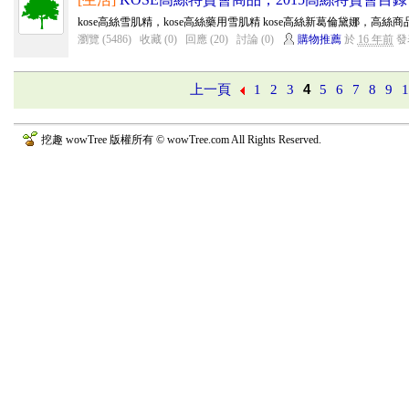
kose高絲雪肌精，kose高絲藥用雪肌精 kose高絲新葛倫黛娜，高絲商品
瀏覽 (5486)
收藏 (0)
回應 (20)
討論 (0)
購物推薦
於
16 年前
發
上一頁
1
2
3
4
5
6
7
8
9
挖趣 wowTree 版權所有 © wowTree.com All Rights Reserved.