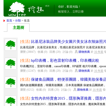
v0.4
你好，歡迎光臨！
帳號登入
．
立即註冊
首頁
>
分類
> 生活
主題樹
[生活]
比基尼泳裝品牌美少女圖片美女泳衣辣妹照
比基尼品牌，比基尼泳裝美女，性感比基尼泳裝照片 比基尼泳裝美女圖
瀏覽 (28847)
收藏 (0)
回應 (20)
討論 (0)
購物推薦
於
16 年前
[生活]
hp印表機，彩色雷射印表機，印表機比較
印表機評比，雷射印表機，canon印表機，HP碳匣 相片印表機，epso
瀏覽 (12247)
收藏 (0)
回應 (20)
討論 (0)
購物推薦
於
16 年前
[生活]
保健食品團購，輕便茶團購，韓國美妝保養
國內旅遊團購優惠，韓國美妝團購，日本美妝團購 保健食品團購網，合
瀏覽 (6212)
收藏 (0)
回應 (20)
討論 (1)
購物推薦
於
16 年前
發
[生活]
女性內​​衣特賣會2015，隱形胸罩推薦，隱形
女性內​​衣特賣會2015，隱形胸罩推薦，隱形內衣推薦，魔術胸罩推薦 