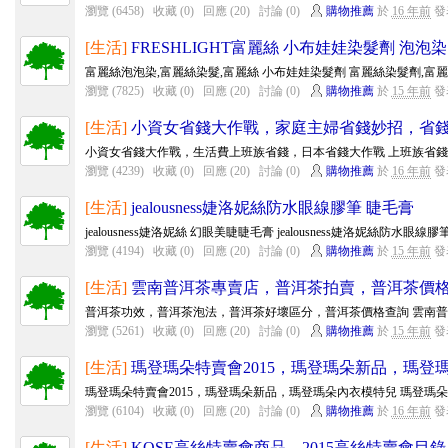
瀏覽 (6458)
收藏 (0)
回應 (20)
討論 (0)
購物推薦
於
16 年前
發
[生活]
FRESHLIGHT富麗絲 小布娃娃染髮劑 泡泡染
富麗絲泡泡染,富麗絲染髮,富麗絲 小布娃娃染髮劑 富麗絲染髮劑,富麗絲 粉
瀏覽 (7825)
收藏 (0)
回應 (20)
討論 (0)
購物推薦
於
15 年前
發
[生活]
小資女省錢大作戰，家庭主婦省錢妙招，省
小資女省錢大作戰，生活費上班族省錢，日本省錢大作戰 上班族省錢快
瀏覽 (4239)
收藏 (0)
回應 (20)
討論 (0)
購物推薦
於
16 年前
發
[生活]
jealousness婕洛妮絲防水眼線膠筆 睫毛膏
jealousness婕洛妮絲 幻眼美睫睫毛膏 jealousness婕洛妮絲防水眼線膠筆 je
瀏覽 (4194)
收藏 (0)
回應 (20)
討論 (0)
購物推薦
於
15 年前
發
[生活]
雲南普洱茶專賣店，普洱茶拍賣，普洱茶價
普洱茶功效，普洱茶泡法，普洱茶好壞區分，普洱茶價格查詢 雲南普洱
瀏覽 (5261)
收藏 (0)
回應 (20)
討論 (0)
購物推薦
於
15 年前
發
[生活]
瑪登瑪朵特賣會2015，瑪登瑪朵新品，瑪登
瑪登瑪朵特賣會2015，瑪登瑪朵新品，瑪登瑪朵內衣模特兒 瑪登瑪朵
瀏覽 (6104)
收藏 (0)
回應 (20)
討論 (0)
購物推薦
於
16 年前
發
[生活]
KOSE高絲特賣會商品，2015高絲特賣會目錄