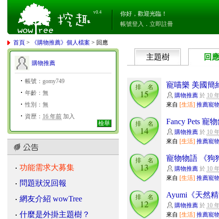
v0.4
你好，歡迎光臨！
帳號登入
．
立即註冊
首頁
>
《購物推薦》個人檔案
> 回應
主題樹
回
購物推薦
帳號：gomy749
寵喵樂 美國簡約
排 名
15
年齡：無
購物推薦
於
10 
性別：無
來自
[生活]
推薦寵
資歷：
16 年前
加入
Fancy Pets 
檢舉
排 名
14
購物推薦
於
10 
來自
[生活]
推薦寵
寵物物語 《狗
排 名
13
功能需求大募集
購物推薦
於
10 
來自
[生活]
推薦寵
問題狀況回報
Ayumi《天
排 名
網友介紹 wowTree
12
購物推薦
於
10 
什麼是外掛主題樹？
來自
[生活]
推薦寵