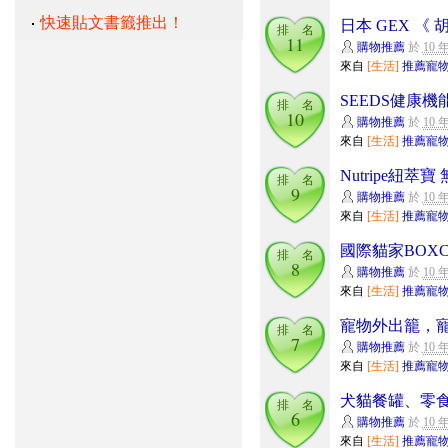
快速貼文書籤推出！
日本 GEX 
排 名
11
購物推薦
於
10 
來自
[生活]
推薦寵
SEEDS健康機能
排 名
10
購物推薦
於
10 
來自
[生活]
推薦寵
Nutripe紐萃
排 名
9
購物推薦
於
10 
來自
[生活]
推薦寵
國際貓家BOX
排 名
8
購物推薦
於
10 
來自
[生活]
推薦寵
寵物外出籠，
排 名
7
購物推薦
於
10 
來自
[生活]
推薦寵
犬貓餐罐、零食
排 名
6
購物推薦
於
10 
來自
[生活]
推薦寵