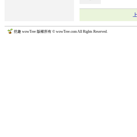
挖趣 wowTree 版權所有 © wowTree.com All Rights Reserved.