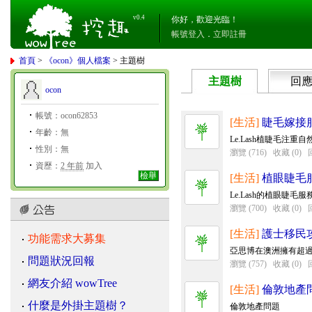
v0.4
你好，歡迎光臨！
帳號登入
．
立即註冊
首頁
>
《ocon》個人檔案
> 主題樹
主題樹
回
ocon
帳號：ocon62853
[生活]
睫毛嫁接
年齡：無
Le.Lash植睫毛注
性別：無
瀏覽 (716)
收藏 (0)
資歷：
2 年前
加入
檢舉
[生活]
植眼睫毛
Le.Lash的植眼
瀏覽 (700)
收藏 (0)
[生活]
護士移民
功能需求大募集
亞思博在澳洲擁有超過
問題狀況回報
瀏覽 (757)
收藏 (0)
網友介紹 wowTree
[生活]
倫敦地產
什麼是外掛主題樹？
倫敦地產問題