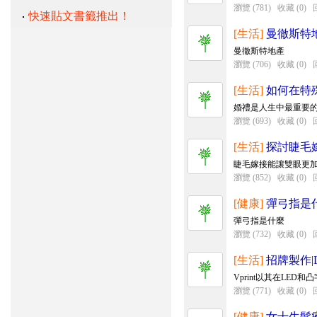
瀏覽 (781)
收藏 (0)
快速貼文書籤推出！
[生活]
曼徹斯特
曼徹斯特地產
瀏覽 (706)
收藏 (0)
[生活]
如何在特
婚禮是人生中最重要的
瀏覽 (693)
收藏 (0)
[生活]
探討睫毛
睫毛嫁接能讓雙眼更加
瀏覽 (852)
收藏 (0)
[健康]
彈弓指是
彈弓指是什麼
瀏覽 (732)
收藏 (0)
[生活]
招牌製作|
Vprint以其在LE
瀏覽 (771)
收藏 (0)
[健康]
女士生髮