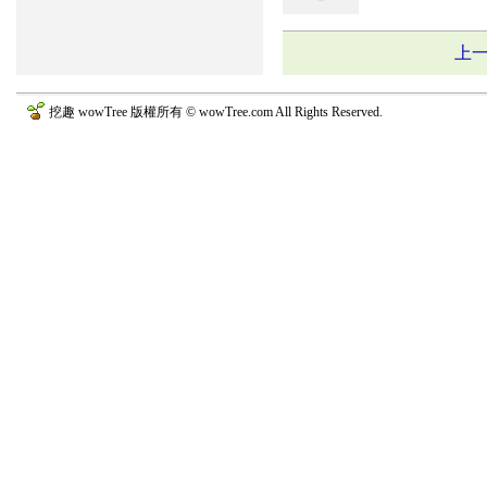
上
挖趣 wowTree 版權所有 © wowTree.com All Rights Reserved.