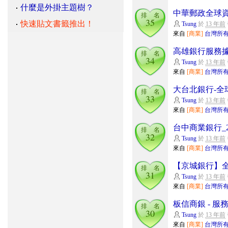
什麼是外掛主題樹？
中華郵政全球資
排 名
35
快速貼文書籤推出！
Tsung
於
13 年前
來自
[商業]
台灣所有
高雄銀行服務
排 名
34
Tsung
於
13 年前
來自
[商業]
台灣所有
大台北銀行-全
排 名
33
Tsung
於
13 年前
來自
[商業]
台灣所有
台中商業銀行_
排 名
32
Tsung
於
13 年前
來自
[商業]
台灣所有
【京城銀行】
排 名
31
Tsung
於
13 年前
來自
[商業]
台灣所有
板信商銀 - 服
排 名
30
Tsung
於
13 年前
來自
[商業]
台灣所有