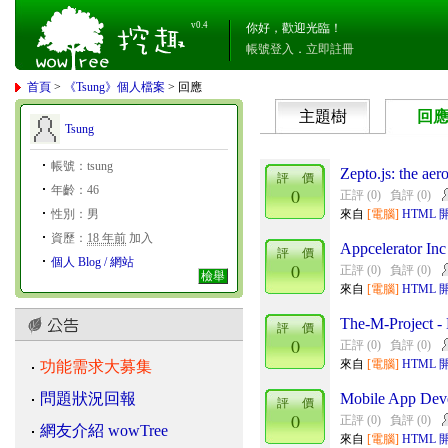
v0.4
你好，歡迎光臨！
帳號登入
．
立即註冊
首頁
>
《Tsung》個人檔案
> 回應
主題樹
回
Tsung
帳號：tsung
Zepto.js: the aer
評 價
年齡：46
0
正評 (0)
負評 (0)
性別：男
來自
[電腦]
HTML 開發
資歷：
18 年前
加入
Appcelerator Inc
評 價
個人 Blog / 網站
0
正評 (0)
負評 (0)
檢舉
來自
[電腦]
HTML 開發
The-M-Project 
評 價
0
正評 (0)
負評 (0)
來自
[電腦]
HTML 開發
功能需求大募集
問題狀況回報
Mobile App Deve
評 價
0
正評 (0)
負評 (0)
網友介紹 wowTree
來自
[電腦]
HTML 開發