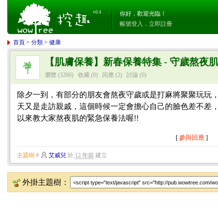
v0.4
你好，歡迎光臨！
帳號登入
．
立即註冊
首頁
>
分類
>
健康
【肌膚保養】新春保養特集 - 守歲熬夜
瀏覽 (3260)
收藏 (0)
回應
(2)
討論
(0)
除夕一到，有部分的朋友會熬夜守歲或是打麻將聚聚玩玩，
天又是走訪親戚，這個時候一定會擔心自己的臉色差不差
以來教大家熬夜肌的緊急保養法喔!!
[
參與回應
]
主題樹
#
艾威兒
於
12 年前
建立
外掛主題樹：