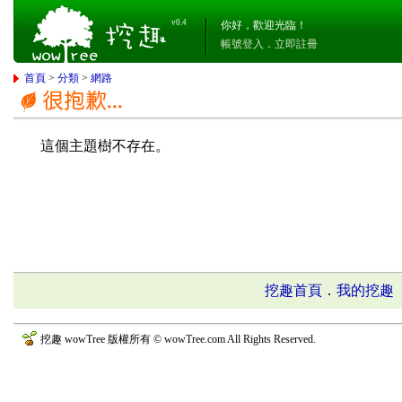
v0.4
你好，歡迎光臨！
帳號登入
．
立即註冊
首頁
>
分類
>
網路
這個主題樹不存在。
挖趣首頁
．
我的挖趣
挖趣 wowTree 版權所有 © wowTree.com All Rights Reserved.