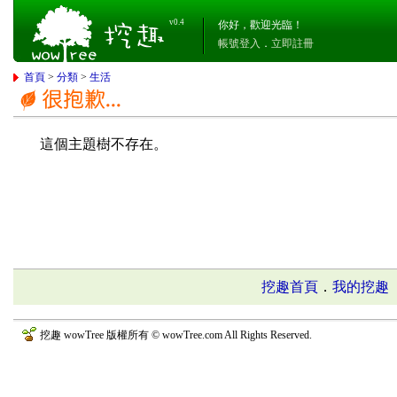
v0.4
你好，歡迎光臨！
帳號登入
．
立即註冊
首頁
>
分類
>
生活
這個主題樹不存在。
挖趣首頁
．
我的挖趣
挖趣 wowTree 版權所有 © wowTree.com All Rights Reserved.