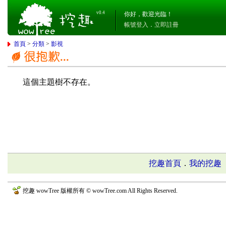
v0.4
你好，歡迎光臨！
帳號登入
．
立即註冊
首頁
>
分類
>
影視
這個主題樹不存在。
挖趣首頁
．
我的挖趣
挖趣 wowTree 版權所有 © wowTree.com All Rights Reserved.