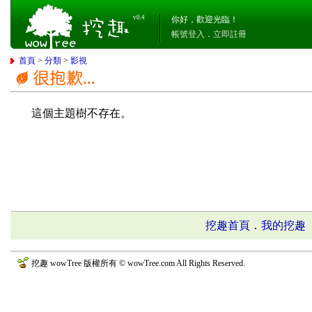
v0.4
你好，歡迎光臨！
帳號登入
．
立即註冊
首頁
>
分類
>
影視
這個主題樹不存在。
挖趣首頁
．
我的挖趣
挖趣 wowTree 版權所有 © wowTree.com All Rights Reserved.