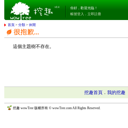
v0.4
你好，歡迎光臨！
帳號登入
．
立即註冊
首頁
>
分類
>
休閒
這個主題樹不存在。
挖趣首頁
．
我的挖趣
挖趣 wowTree 版權所有 © wowTree.com All Rights Reserved.