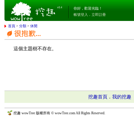
v0.4
你好，歡迎光臨！
帳號登入
．
立即註冊
首頁
>
分類
>
休閒
這個主題樹不存在。
挖趣首頁
．
我的挖趣
挖趣 wowTree 版權所有 © wowTree.com All Rights Reserved.