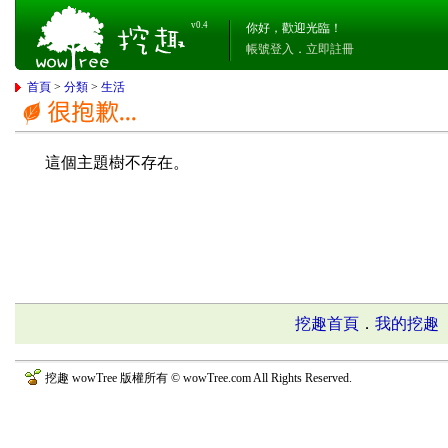
v0.4
你好，歡迎光臨！
帳號登入
．
立即註冊
首頁
>
分類
>
生活
這個主題樹不存在。
挖趣首頁
．
我的挖趣
挖趣 wowTree 版權所有 © wowTree.com All Rights Reserved.