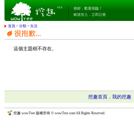
v0.4
你好，歡迎光臨！
帳號登入
．
立即註冊
首頁
>
分類
>
生活
這個主題樹不存在。
挖趣首頁
．
我的挖趣
挖趣 wowTree 版權所有 © wowTree.com All Rights Reserved.