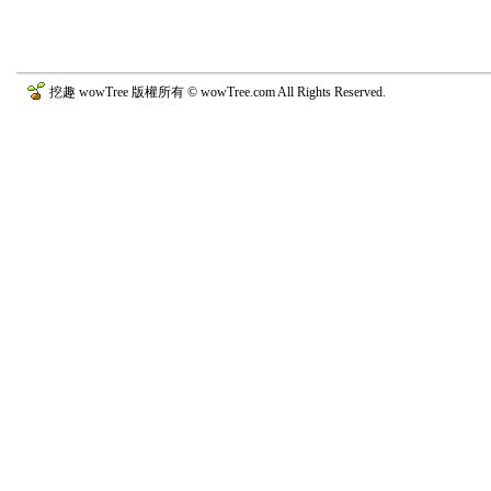
挖趣 wowTree 版權所有 © wowTree.com All Rights Reserved.