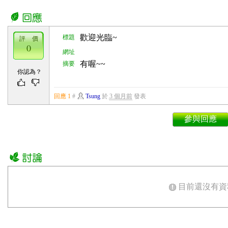
歡迎光臨~
標題
評 價
0
網址
有喔~~
摘要
你認為？
回應 1
#
Tsung
於
3 個月前
發表
參與回應
目前還沒有資