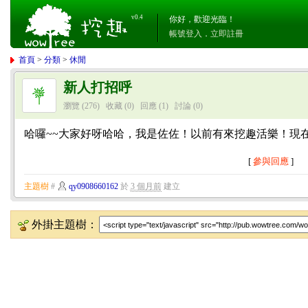
v0.4
你好，歡迎光臨！
帳號登入
．
立即註冊
首頁
>
分類
>
休閒
新人打招呼
瀏覽 (276)
收藏 (0)
回應
(1)
討論
(0)
哈囉~~大家好呀哈哈，我是佐佐！以前有來挖趣活樂！現
[
參與回應
]
主題樹
#
qy0908660162
於
3 個月前
建立
外掛主題樹：