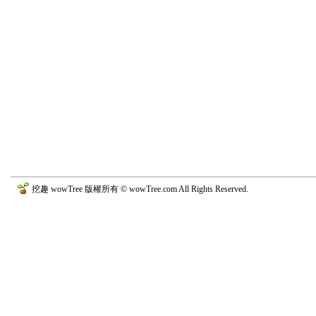
挖趣 wowTree 版權所有 © wowTree.com All Rights Reserved.