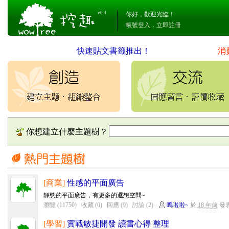
v0.4
你好，歡迎光臨！
帳號登入
．
立即註冊
快速貼文書籤推出！
消
你想建立什麼主題樹？
[商業]
性感的平面廣告
靜態的平面廣告，有更多的遐想空間~
瀏覽 (11750)
收藏 (0)
回應 (9)
討論 (2)
嗚啦啦~
於
18 年前
發
[學習]
實戰敏捷開發 讀書心得 整理