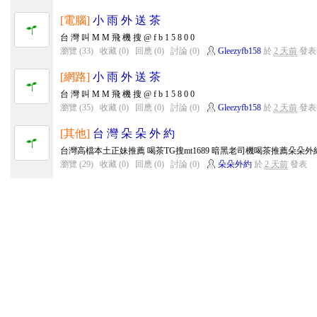
[電腦]
小 雨 外 送 茶
台 灣 叫 M M 飛 機 搜 @ f b 1 5 8 0 0
瀏覽 (33)
收藏 (0)
回應 (0)
討論 (0)
Gleezyfb158
於
2 天前
發表
[網路]
小 雨 外 送 茶
台 灣 叫 M M 飛 機 搜 @ f b 1 5 8 0 0
瀏覽 (35)
收藏 (0)
回應 (0)
討論 (0)
Gleezyfb158
於
2 天前
發表
[其他]
台 灣 朵 朵 外 約
台灣高檔本土正妹推薦 喝茶TG搜mt1689 暗黑老司機喝茶推薦朵朵外約加賴mt
瀏覽 (29)
收藏 (0)
回應 (0)
討論 (0)
朵朵外約
於
2 天前
發表