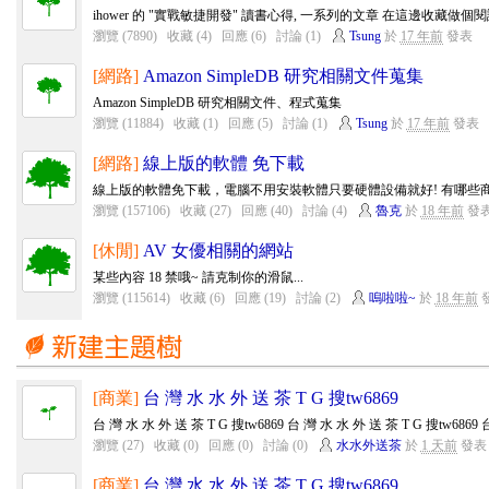
ihower 的 "實戰敏捷開發" 讀書心得, 一系列的文章 在這邊收藏做個
瀏覽 (7890)
收藏 (4)
回應 (6)
討論 (1)
Tsung
於
17 年前
發表
[網路]
Amazon SimpleDB 研究相關文件蒐集
Amazon SimpleDB 研究相關文件、程式蒐集
瀏覽 (11884)
收藏 (1)
回應 (5)
討論 (1)
Tsung
於
17 年前
發表
[網路]
線上版的軟體 免下載
線上版的軟體免下載，電腦不用安裝軟體只要硬體設備就好! 有哪些商
瀏覽 (157106)
收藏 (27)
回應 (40)
討論 (4)
魯克
於
18 年前
發
[休閒]
AV 女優相關的網站
某些內容 18 禁哦~ 請克制你的滑鼠...
瀏覽 (115614)
收藏 (6)
回應 (19)
討論 (2)
嗚啦啦~
於
18 年前
[商業]
台 灣 水 水 外 送 茶 T G 搜tw6869
台 灣 水 水 外 送 茶 T G 搜tw6869 台 灣 水 水 外 送 茶 T G 搜tw6869 台
瀏覽 (27)
收藏 (0)
回應 (0)
討論 (0)
水水外送茶
於
1 天前
發表
[商業]
台 灣 水 水 外 送 茶 T G 搜tw6869