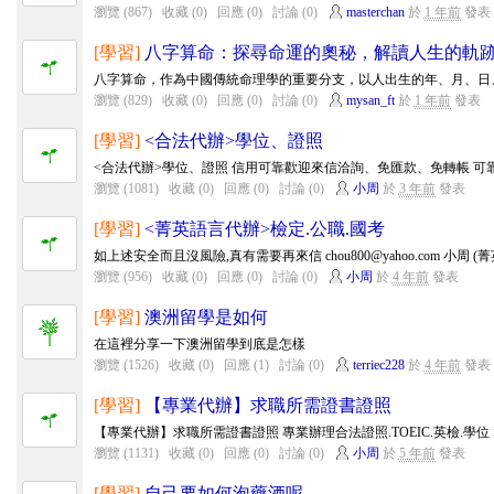
瀏覽 (867)
收藏 (0)
回應 (0)
討論 (0)
masterchan
於
1 年前
發表
[學習]
八字算命：探尋命運的奧秘，解讀人生的軌
八字算命，作為中國傳統命理學的重要分支，以人出生的年、月、日、
瀏覽 (829)
收藏 (0)
回應 (0)
討論 (0)
mysan_ft
於
1 年前
發表
[學習]
<合法代辦>學位、證照
<合法代辦>學位、證照 信用可靠歡迎來信洽詢、免匯款、免轉帳 可靠、安全 
瀏覽 (1081)
收藏 (0)
回應 (0)
討論 (0)
小周
於
3 年前
發表
[學習]
<菁英語言代辦>檢定.公職.國考
如上述安全而且沒風險,真有需要再來信 chou800@yahoo.com 小周 (菁英
瀏覽 (956)
收藏 (0)
回應 (0)
討論 (0)
小周
於
4 年前
發表
[學習]
澳洲留學是如何
在這裡分享一下澳洲留學到底是怎樣
瀏覽 (1526)
收藏 (0)
回應 (1)
討論 (0)
terriec228
於
4 年前
發表
[學習]
【專業代辦】求職所需證書證照
【專業代辦】求職所需證書證照 專業辦理合法證照.TOEIC.英檢.學位 大
瀏覽 (1131)
收藏 (0)
回應 (0)
討論 (0)
小周
於
5 年前
發表
[學習]
自己要如何泡藥酒呢