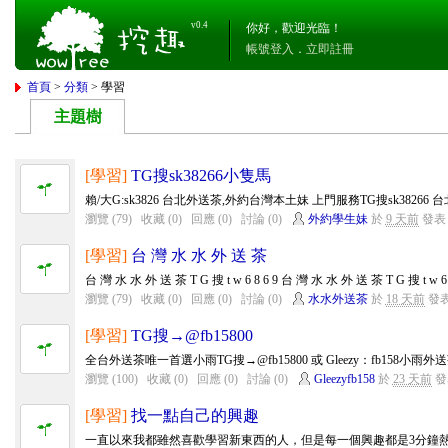
v0.4
你好，歡迎光臨！
帳號登入
．
立即註冊
首頁
>
分類
> 學習
主題樹
[學習]
TG搜sk38266小隻馬
賴/大G:sk3826 台北外送茶,外約台灣本土妹 上門服務TG搜sk38266
瀏覽 (79)
收藏 (0)
回應 (0)
討論 (0)
外約學生妹
於
9 天前
發表
[學習]
台 灣 水 水 外 送 茶
台 灣 水 水 外 送 茶 T G 搜 t w 6 8 6 9 台 灣 水 水 外 送 茶 T G 搜 t w 6 8
瀏覽 (79)
收藏 (0)
回應 (0)
討論 (0)
水水外送茶
於
18 天前
發
[學習]
TG搜→@fb15800
全台外送茶唯一首選小雨TG搜→@fb15800 或 Gleezy：fb158小雨外
瀏覽 (100)
收藏 (0)
回應 (0)
討論 (0)
Gleezyfb158
於
23 天前
發
[學習]
找一點自己的興趣
一直以來我都雖然喜歡學習新東西的人，但是每一個興趣都是3分鐘熱度。