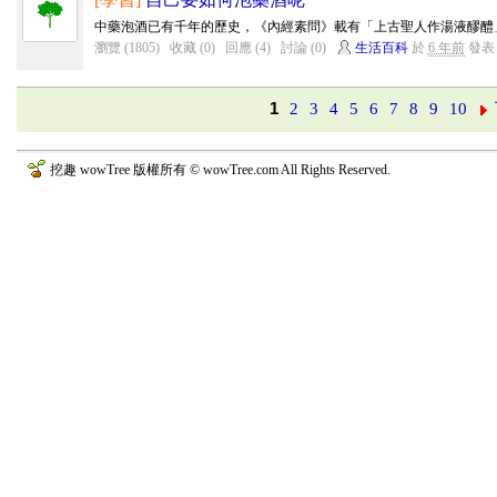
中藥泡酒已有千年的歷史，《內經素問》載有「上古聖人作湯液醪醴」
瀏覽 (1805)
收藏 (0)
回應 (4)
討論 (0)
生活百科
於
6 年前
發表
1
2
3
4
5
6
7
8
9
10
挖趣 wowTree 版權所有 © wowTree.com All Rights Reserved.