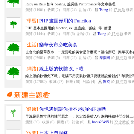
Ruby on Rails 如何 Scaling, 並調整 Performance 等文章整理.
瀏覽 (11901)
收藏 (2)
回應 (24)
討論 (1)
Tsung
於
17 年前
發表
[學習]
PHP 畫圖形用的 Function
PHP 基本畫圖用的 function, ex: 畫直線、弧線.. 等. 整理.
瀏覽 (11444)
收藏 (4)
回應 (6)
討論 (1)
Tsung
於
17 年前
發表
[生活]
樂華夜市必吃美食
去台北的樂華夜市，一定要吃的美食是什麼呢？請推薦吧~ 樂華夜市在
瀏覽 (97601)
收藏 (5)
回應 (22)
討論 (5)
應援團
於
18 年前
發
[網路]
線上版的軟體 免下載
線上版的軟體免下載，電腦不用安裝軟體只要硬體設備就好! 有哪些商
瀏覽 (157089)
收藏 (27)
回應 (40)
討論 (4)
魯克
於
18 年前
發
[健康]
你也遇到讓你抬不起頭的症頭嗎
早洩是男性常見的性問題之一，其定義是插入行為的持續時間少於三分
瀏覽 (39)
收藏 (0)
回應 (2)
討論 (0)
bopis28495
於
22 小時前
發
[休閒]
日本上門服務