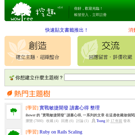
v0.4
你好，歡迎光臨！
帳號登入
．
立即註冊
快速貼文書籤推出！
消
你想建立什麼主題樹？
[學習]
實戰敏捷開發 讀書心得 整理
ihower 的 "實戰敏捷開發" 讀書心得, 一系列的文章 在這邊收藏做個
瀏覽 (7880)
收藏 (4)
回應 (6)
討論 (1)
Tsung
於
17 年前
發表
[學習]
Ruby on Rails Scaling