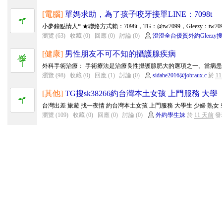
[電腦]
單媽求助，為了孩子咬牙接單LINE：7098t
小夢鐘點情人* ★聯絡方式賴：7098t，TG：@tw7099，Gleezy：tw709
瀏覽 (63)
收藏 (0)
回應 (0)
討論 (0)
澄澄全台優質外約Gleezy搜
[健康]
男性朋友不可不知的攝護腺疾病
外科手術治療： 手術療法是治療良性攝護腺肥大的選項之一。當病患因
瀏覽 (98)
收藏 (0)
回應 (1)
討論 (0)
sidahe2016@jobraux.c
於
1
[其他]
TG搜sk38266約台灣本土女孩 上門服務 大學
台灣出差 旅遊 找一夜情 約台灣本土女孩 上門服務 大學生 少婦 熟女 空姐 私
瀏覽 (109)
收藏 (0)
回應 (0)
討論 (0)
外約學生妹
於
11 天前
發