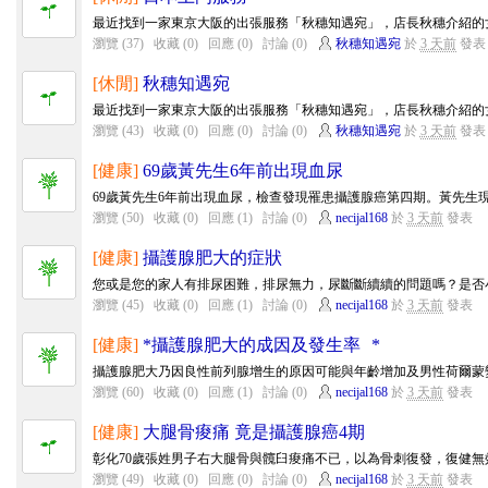
最近找到一家東京大阪的出張服務「秋穗知遇宛」，店長秋穗介紹的女
瀏覽 (37)
收藏 (0)
回應 (0)
討論 (0)
秋穗知遇宛
於
3 天前
發表
[休閒]
秋穗知遇宛
最近找到一家東京大阪的出張服務「秋穗知遇宛」，店長秋穗介紹的女
瀏覽 (43)
收藏 (0)
回應 (0)
討論 (0)
秋穗知遇宛
於
3 天前
發表
[健康]
69歲黃先生6年前出現血尿
69歲黃先生6年前出現血尿，檢查發現罹患攝護腺癌第四期。黃先生現
瀏覽 (50)
收藏 (0)
回應 (1)
討論 (0)
necijal168
於
3 天前
發表
[健康]
攝護腺肥大的症狀
您或是您的家人有排尿困難，排尿無力，尿斷斷續續的問題嗎？是否小
瀏覽 (45)
收藏 (0)
回應 (1)
討論 (0)
necijal168
於
3 天前
發表
[健康]
*攝護腺肥大的成因及發生率 *
攝護腺肥大乃因良性前列腺增生的原因可能與年齡增加及男性荷爾蒙變
瀏覽 (60)
收藏 (0)
回應 (1)
討論 (0)
necijal168
於
3 天前
發表
[健康]
大腿骨痠痛 竟是攝護腺癌4期
彰化70歲張姓男子右大腿骨與髖臼痠痛不已，以為骨刺復發，復健無效
瀏覽 (49)
收藏 (0)
回應 (0)
討論 (0)
necijal168
於
3 天前
發表