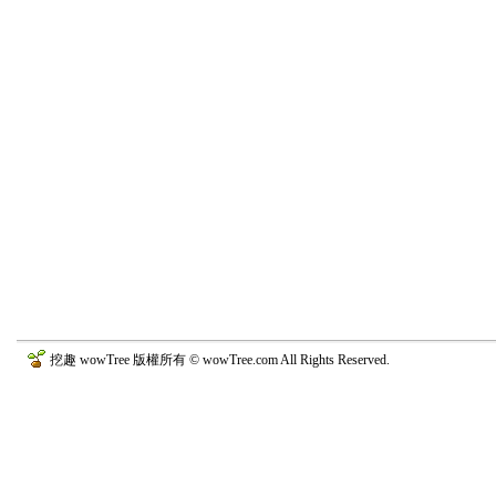
挖趣 wowTree 版權所有 © wowTree.com All Rights Reserved.