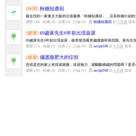
[休閒]
秋穗知遇宛
最近找到一家東京大阪的出張服務「秋穗知遇宛」，店長秋穗介紹的女
瀏覽 (49)
收藏 (0)
回應 (0)
討論 (0)
秋穗知遇宛
於
4 天前
發表
[健康]
69歲黃先生6年前出現血尿
69歲黃先生6年前出現血尿，檢查發現罹患攝護腺癌第四期。黃先生現
瀏覽 (55)
收藏 (0)
回應 (1)
討論 (0)
necijal168
於
4 天前
發表
[健康]
攝護腺肥大的症狀
您或是您的家人有排尿困難，排尿無力，尿斷斷續續的問題嗎？是否小
瀏覽 (49)
收藏 (0)
回應 (1)
討論 (0)
necijal168
於
4 天前
發表