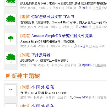
線上版的軟體免下載，電腦不用安裝軟體只要硬體設備就好! 有哪些商
瀏覽 (157092)
收藏 (27)
回應 (40)
討論 (4)
魯克
於
18 年前
發
[電腦]
你家怎麼可以沒有 TiVo ?!
在電視影集「慾望城市」(Sex and The City)中，四大女主角之一的 Miran
瀏覽 (15772)
收藏 (4)
回應 (17)
討論 (3)
小木可
於
18 年前
發
[網路]
Amazon SimpleDB 研究相關文件蒐集
Amazon SimpleDB 研究相關文件、程式蒐集
瀏覽 (11874)
收藏 (1)
回應 (5)
討論 (1)
Tsung
於
17 年前
發表
[休閒]
正妹搜尋器
網路正妹不少，哪邊可以一覽無遺呢？
瀏覽 (31759)
收藏 (11)
回應 (25)
討論 (10)
嗚啦啦~
於
18 年前
[休閒]
小 雨 外 送 茶
台 灣 叫 M M 飛 機 搜 @ f b 1 5 8 0 0
瀏覽 (20)
收藏 (0)
回應 (0)
討論 (0)
Gleezyfb158
於
8 小時前
發
[生活]
小 雨 外 送 茶