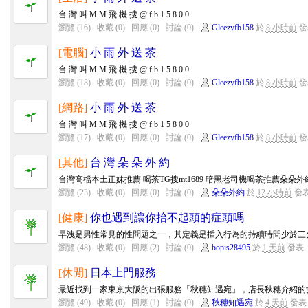
台 灣 叫 M M 飛 機 搜 @ f b 1 5 8 0 0
瀏覽 (16)
收藏 (0)
回應 (0)
討論 (0)
Gleezyfb158
於
8 小時前
發
[電腦]
小 雨 外 送 茶
台 灣 叫 M M 飛 機 搜 @ f b 1 5 8 0 0
瀏覽 (18)
收藏 (0)
回應 (0)
討論 (0)
Gleezyfb158
於
8 小時前
發
[網路]
小 雨 外 送 茶
台 灣 叫 M M 飛 機 搜 @ f b 1 5 8 0 0
瀏覽 (17)
收藏 (0)
回應 (0)
討論 (0)
Gleezyfb158
於
8 小時前
發
[其他]
台 灣 朵 朵 外 約
台灣高檔本土正妹推薦 喝茶TG搜mt1689 暗黑老司機喝茶推薦朵朵外約加賴mt
瀏覽 (23)
收藏 (0)
回應 (0)
討論 (0)
朵朵外約
於
12 小時前
發
[健康]
你也遇到讓你抬不起頭的症頭嗎
早洩是男性常見的性問題之一，其定義是插入行為的持續時間少於三分
瀏覽 (48)
收藏 (0)
回應 (2)
討論 (0)
bopis28495
於
1 天前
發表
[休閒]
日本上門服務
最近找到一家東京大阪的出張服務「秋穗知遇宛」，店長秋穗介紹的女
瀏覽 (49)
收藏 (0)
回應 (1)
討論 (0)
秋穗知遇宛
於
4 天前
發表