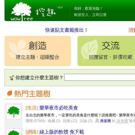
v0.4
你好，歡迎光臨！
帳號登入
．
立即註冊
快速貼文書籤推出！
消
你想建立什麼主題樹？
[生活]
樂華夜市必吃美食
去台北的樂華夜市，一定要吃的美食是什麼呢？請推薦吧~ 樂華夜市在
瀏覽 (97606)
收藏 (5)
回應 (22)
討論 (5)
應援團
於
18 年前
發
[網路]
線上版的軟體 免下載