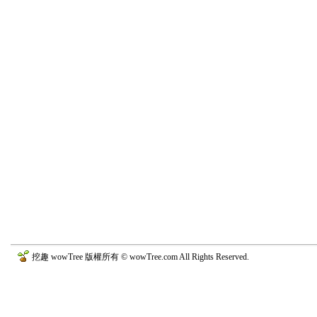
挖趣 wowTree 版權所有 © wowTree.com All Rights Reserved.