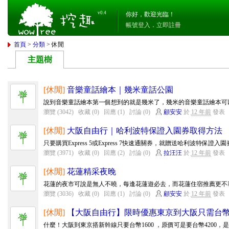
v0.4
你好，歡迎光臨！
帳號登入
．
立即註冊
首頁
>
分類
> 休閒
主題樹
[休閒]
音樂童話繪本｜幾米童話公園
說到音樂童話繪本第一個想到的就是幾米了，幾米的音樂童話繪本可以
瀏覽 (3042)
收藏 (0)
回應 (1)
討論 (0)
顧安安
於
12 年前
發表
[休閒]
大阪自由行｜哈利波特保證入園券取得方法
只要購買Express 5或Express 7快速通關券，就贈送哈利波特保證入園券
瀏覽 (3971)
收藏 (0)
回應 (2)
討論 (0)
拉汪汪
於
12 年前
發表
[休閒]
花蓮精采夜晚
花蓮的夜市可說是無人不曉，每逢花蓮遊必去，而花蓮住宿推薦更不容
瀏覽 (3036)
收藏 (0)
回應 (1)
討論 (0)
顧安安
於
12 年前
發表
[休閒]
【大阪自由行】限時優惠東京到大阪只需台幣1
什麼！大阪到東京搭新幹線只要台幣1600 ，原價可是要台幣4200，是不是超便