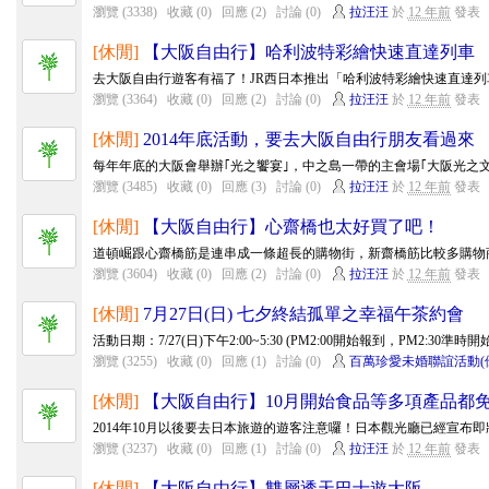
瀏覽 (3338)
收藏 (0)
回應 (2)
討論 (0)
拉汪汪
於
12 年前
發表
[休閒]
【大阪自由行】哈利波特彩繪快速直達列車
去大阪自由行遊客有福了！JR西日本推出「哈利波特彩繪快速直達列車」，
瀏覽 (3364)
收藏 (0)
回應 (2)
討論 (0)
拉汪汪
於
12 年前
發表
[休閒]
2014年底活動，要去大阪自由行朋友看過來
每年年底的大阪會舉辦｢光之饗宴｣，中之島一帶的主會場｢大阪光之文藝
瀏覽 (3485)
收藏 (0)
回應 (3)
討論 (0)
拉汪汪
於
12 年前
發表
[休閒]
【大阪自由行】心齋橋也太好買了吧！
道頓崛跟心齋橋筋是連串成一條超長的購物街，新齋橋筋比較多購物商
瀏覽 (3604)
收藏 (0)
回應 (2)
討論 (0)
拉汪汪
於
12 年前
發表
[休閒]
7月27日(日) 七夕終結孤單之幸福午茶約會
活動日期：7/27(日)下午2:00~5:30 (PM2:00開始報到，PM2:30準時
瀏覽 (3255)
收藏 (0)
回應 (1)
討論 (0)
百萬珍愛未婚聯誼活動(
[休閒]
【大阪自由行】10月開始食品等多項產品都
2014年10月以後要去日本旅遊的遊客注意囉！日本觀光廳已經宣布即將
瀏覽 (3237)
收藏 (0)
回應 (1)
討論 (0)
拉汪汪
於
12 年前
發表
[休閒]
【大阪自由行】雙層透天巴士遊大阪