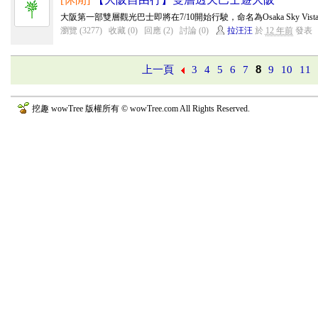
大阪第一部雙層觀光巴士即將在7/10開始行駛，命名為Osaka Sky Vist
瀏覽 (3277)
收藏 (0)
回應 (2)
討論 (0)
拉汪汪
於
12 年前
發表
上一頁
3
4
5
6
7
8
9
10
11
挖趣 wowTree 版權所有 © wowTree.com All Rights Reserved.