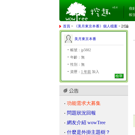
v0.4
你
帳
首頁
>
《美月東京本番》個人檔案
> 討論
美月東京本番
帳號：jp5882
年齡：無
性別：無
資歷：
1 年前
加入
檢舉
功能需求大募集
問題狀況回報
網友介紹 wowTree
什麼是外掛主題樹？