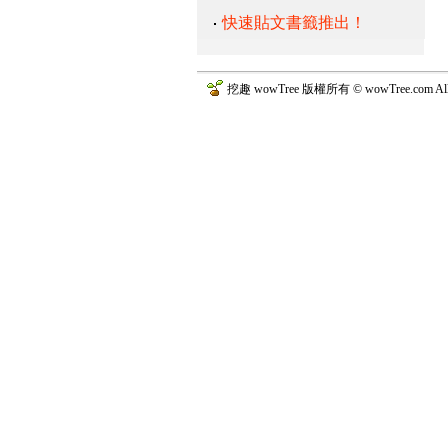
快速貼文書籤推出！
挖趣 wowTree 版權所有 © wowTree.com All R