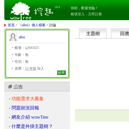
v0.4
你好，歡迎光臨！
帳號登入
．
立即註冊
首頁
>
《allen》個人檔案
> 討論
主題樹
回
allen
帳號：q2941025
年齡：無
性別：無
資歷：
12 年前
加入
檢舉
功能需求大募集
問題狀況回報
網友介紹 wowTree
什麼是外掛主題樹？