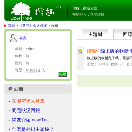
v0.4
你好，歡迎光臨！
帳號登入
．
立即註冊
首頁
>
《魯克》個人檔案
> 收藏
主題樹
回
魯克
帳號：online
[網路]
線上版的軟體 
年齡：無
線上版的軟體免下載，電腦不
性別：無
瀏覽 (157092)
收藏 (27)
回應
資歷：
18 年前
加入
檢舉
功能需求大募集
問題狀況回報
網友介紹 wowTree
什麼是外掛主題樹？