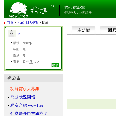
v0.4
你好，歡迎光臨！
帳號登入
．
立即註冊
首頁
>
《pp》個人檔案
> 收藏
主題樹
回
pp
帳號：pengnp
年齡：無
性別：無
資歷：
13 年前
加入
檢舉
功能需求大募集
問題狀況回報
網友介紹 wowTree
什麼是外掛主題樹？