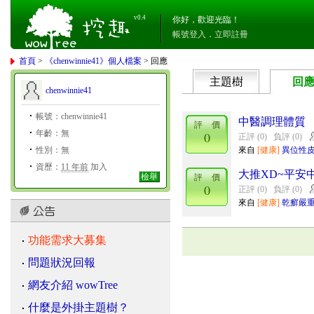
v0.4
你好，歡迎光臨！
帳號登入
．
立即註冊
首頁
>
《chenwinnie41》個人檔案
> 回應
主題樹
回
chenwinnie41
帳號：chenwinnie41
中醫調理體質
評 價
年齡：無
0
正評 (0)
負評 (0)
性別：無
來自
[健康]
異位性
資歷：
11 年前
加入
大推XD~平安中
檢舉
評 價
0
正評 (0)
負評 (0)
來自
[健康]
乾癬嚴重
功能需求大募集
問題狀況回報
網友介紹 wowTree
什麼是外掛主題樹？