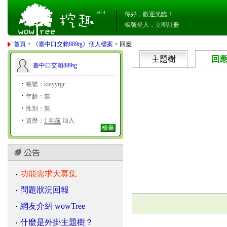
v0.4
你好，歡迎光臨！
帳號登入
．
立即註冊
首頁
>
《臺中口交賴889tg》個人檔案
> 回應
主題樹
回
臺中口交賴889tg
帳號：kiuyyrgr
年齡：無
性別：無
資歷：
1 年前
加入
檢舉
功能需求大募集
問題狀況回報
網友介紹 wowTree
什麼是外掛主題樹？