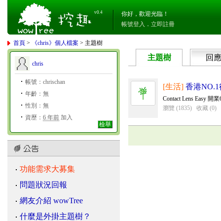
v0.4
你好，歡迎光臨！
帳號登入
．
立即註冊
首頁
>
《chris》個人檔案
> 主題樹
主題樹
回
chris
帳號：chrischan
[生活]
香港NO.
年齡：無
Contact Lens Ea
性別：無
瀏覽 (1835)
收藏 (0)
資歷：
6 年前
加入
檢舉
功能需求大募集
問題狀況回報
網友介紹 wowTree
什麼是外掛主題樹？